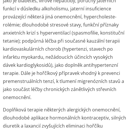
jako je diabetes, virové hepatitidy, poruchy jaterních
funkcí v důsledku alkoholismu, jaterní insuficience
provázející některá jiná onemocnění, hypercholeste­
rolémie; dlouhodobé stresové stavy, funkční příznaky
anxietních krizí s hyperventilací (spasmofilie, konstituční
tetanie); podpůrná léčba při současné kauzální terapii
kardiovaskulárních chorob (hypertenzi, stavech po
infarktu myokardu, nežádoucích účincích vysokých
dávek kardioglykosidů), jako doplněk antihypertenzní
terapie. Dále je hořčíkový přípravek vhodný k prevenci
premenstruálních tenzí, k tlumení migrenózních stavů a
jako součást léčby chronických zánětlivých střevních
onemocnění.
Doplňková terapie některých alergických onemocnění,
dlouhodobé aplikace hormonálních kontraceptiv, silných
diuretik a laxancií zvyšujících eliminaci hořčíku