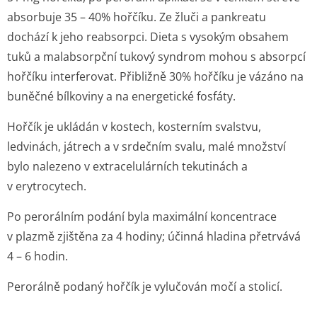
absorbuje 35 – 40% hořčíku. Ze žluči a pankreatu
dochází k jeho reabsorpci. Dieta s vysokým obsahem
tuků a malabsorpční tukový syndrom mohou s absorpcí
hořčíku interferovat. Přibližně 30% hořčíku je vázáno na
buněčné bílkoviny a na energetické fosfáty.
Hořčík je ukládán v kostech, kosterním svalstvu,
ledvinách, játrech a v srdečním svalu, malé množství
bylo nalezeno v extracelulárních tekutinách a
v erytrocytech.
Po perorálním podání byla maximální koncentrace
v plazmě zjištěna za 4 hodiny; účinná hladina přetrvává
4 – 6 hodin.
Perorálně podaný hořčík je vylučován močí a stolicí.