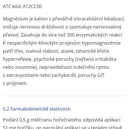
ATC kód: A12CC00
Magnézium je kation s převážně intracelulární lokalizací,
snižuje nervovou dráždivost a zpomaluje nervosvalový
převod. Zasahuje do více než 300 enzymatických reakcí.
K nespecifickým klinickým projevům hypomagnezémie
patří třes, svalová slabost, ataxie, tetanické křeče,
hyperreflexie, psychické poruchy (zvýšená irritabilita
nebo insomnie), nepravidelnost srdečního rytmu
s extrasystolami nebo tachykardií, poruchy GIT
s průjmem.
5.2 Farmakokinetické vlastnosti
Podání 0,5 g mléčnanu hořečnatého odpovídá aplikaci
51 mg hořčíku, po perorální aplikaci se v tenkém střevě