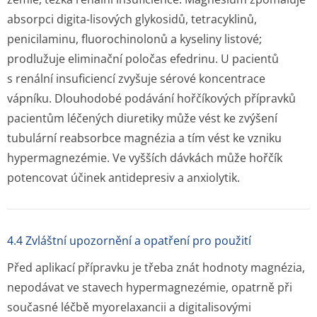
absorpci digita-lisových glykosidů, tetracyklinů,
penicilaminu, fluorochinolonů a kyseliny listové;
prodlužuje eliminační poločas efedrinu. U pacientů
s renální insuficiencí zvyšuje sérové koncentrace
vápníku. Dlouhodobé podávání hořčíkových přípravků
pacientům léčených diuretiky může vést ke zvýšení
tubulární reabsorbce magnézia a tím vést ke vzniku
hypermagnezémie. Ve vyšších dávkách může hořčík
potencovat účinek antidepresiv a anxiolytik.
4.4 Zvláštní upozornění a opatření pro použití
Před aplikací přípravku je třeba znát hodnoty magnézia,
nepodávat ve stavech hypermagnezémie, opatrně při
současné léčbě myorelaxancii a digitalisovými