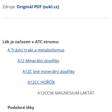
Zdroje:
Originál PDF (sukl.cz)
Lék je zařazen v ATC stromu:
A Trávicí trakt a metabolismus
A12 Minerální doplňky
A12C Jiné minerální doplňky
A12CC HOŘČÍK
A12CC06 MAGNESIUM-LAKTÁT
Podobné léky