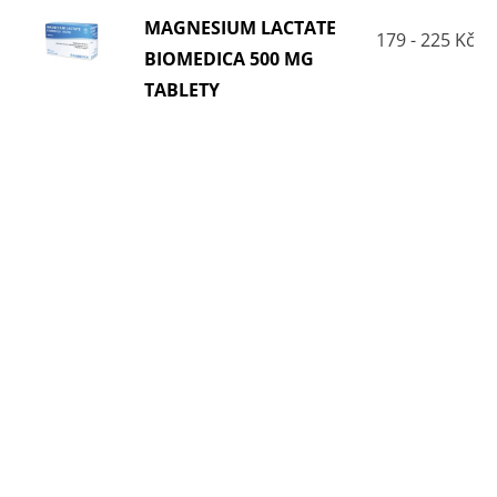
MAGNESIUM LACTATE
179 - 225 Kč
BIOMEDICA 500 MG
TABLETY
Chcete být mezi prvními kdo ušetří za léky ?
Ozveme se hned jak porovnáme ceny léků.
Blog
Otevřené lékárny