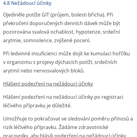
4.8 Nežádoucí účinky
Ojediněle potíže GIT (průjem, bolesti břicha). Při
překročení doporučených denních dávek může být
pozorována svalová ochablost, hypotenze, srdeční
arytmie, somnolence, zvýšené pocení.
Při ledvinné insuficienci může dojít ke kumulaci hořčíku
v organizmu s projevy dýchacích potíží, srdečních
arytmií nebo nervosvalových blo­ků.
Hlášení podezření na nežádoucí účinky
Hlášení podezření na nežádoucí účinky po registraci
léčivého přípravku je důležité.
Umožňuje to pokračovat ve sledování poměru přínosů a
rizik léčivého přípravku. Žádáme zdravotnické
pracovníky, aby hlásili podezření na nežádoucí účinky