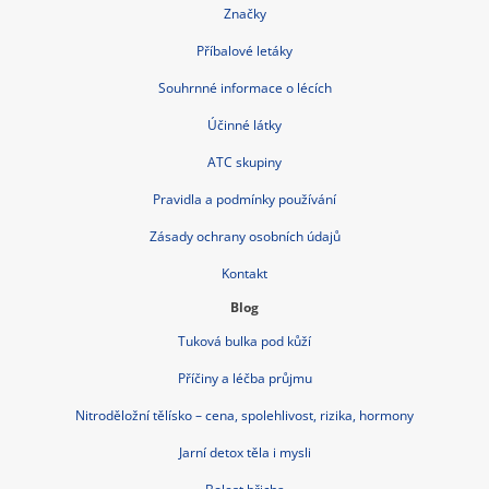
Bolest břicha
Czech Republic nonstop-lekarna.cz