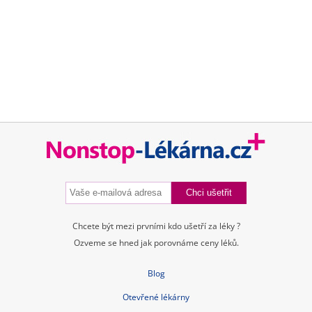
Značky
Příbalové letáky
Souhrnné informace o lécích
Účinné látky
ATC skupiny
Pravidla a podmínky používání
Zásady ochrany osobních údajů
Kontakt
Blog
Tuková bulka pod kůží
Příčiny a léčba průjmu
Nitroděložní tělísko – cena, spolehlivost, rizika, hormony
Jarní detox těla i mysli