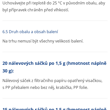
Uchovávejte při teplotě do 25
°
C v původním obalu, aby
byl přípravek chráněn před vlhkostí.
6.5 Druh obalu a obsah balení
Na trhu nemusí být všechny velikosti balení.
20 nálevových sáčků po 1,5 g (hmotnost náplně
30 g):
Nálevový sáček z filtračního papíru opatřený visačkou,
s PP přebalem nebo bez něj, krabička, PP folie.
15 nálevových sáčků po 1,5 g (hmotnost náplně