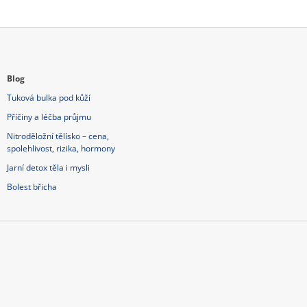
Blog
Tuková bulka pod kůží
Příčiny a léčba průjmu
Nitroděložní tělísko – cena,
spolehlivost, rizika, hormony
Jarní detox těla i mysli
Bolest břicha