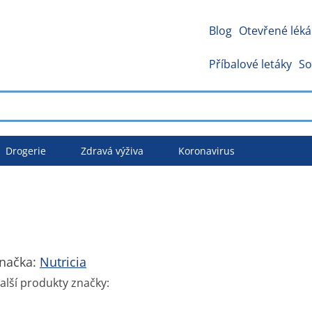
Blog
Otevřené léká
Příbalové letáky
So
Drogerie
Zdravá výživa
Koronavirus
načka:
Nutricia
alší produkty značky: