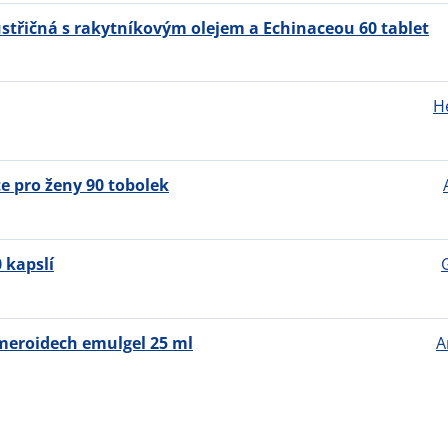
ústřičná s rakytníkovým olejem a Echinaceou 60 tablet
H
e pro ženy 90 tobolek
 kapslí
meroidech emulgel 25 ml
A