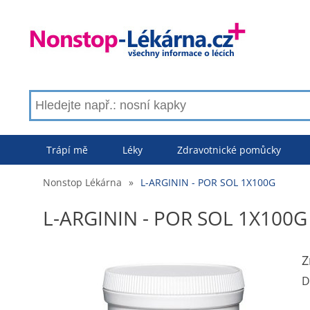
Trápí mě
Léky
Zdravotnické pomůcky
Nonstop Lékárna
»
L-ARGININ - POR SOL 1X100G
L-ARGININ - POR SOL 1X100G
Z
D