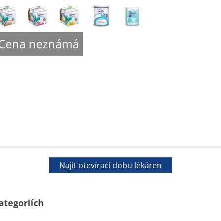
Cena neznámá
Najít otevírací dobu lékáren
ategoriích