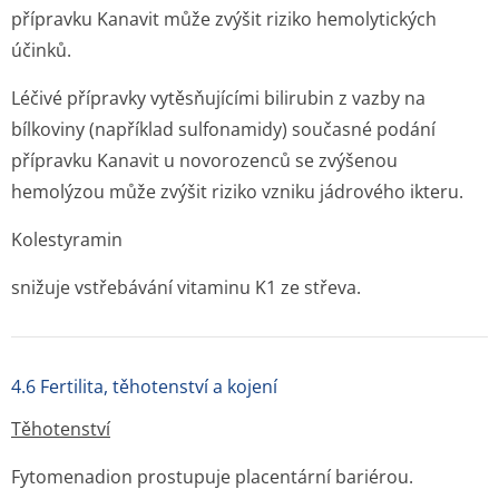
přípravku Kanavit může zvýšit riziko hemolytických
účinků.
Léčivé přípravky vytěsňujícími bilirubin z vazby na
bílkoviny (například sulfonamidy) současné podání
přípravku Kanavit u novorozenců se zvýšenou
hemolýzou může zvýšit riziko vzniku jádrového ikteru.
Kolestyramin
snižuje vstřebávání vitaminu K1 ze střeva.
4.6 Fertilita, těhotenství a kojení
Těhotenství
Fytomenadion prostupuje placentární bariérou.