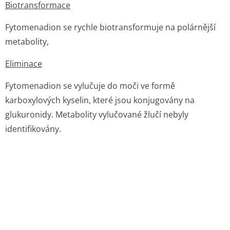
Biotransformace
Fytomenadion se rychle biotransformuje na polárnější
metabolity,
Eliminace
Fytomenadion se vylučuje do moči ve formě
karboxylových kyselin, které jsou konjugovány na
glukuronidy. Metabolity vylučované žlučí nebyly
identifikovány.
5.3 Předklinické údaje vztahující se k bezpečnosti
Embryotoxické, cytotoxické, teratogenní a kancerogenní
účinky přípravku nejsou známy.