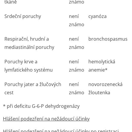
tkáně
známo
Srdeční poruchy
není
cyanóza
známo
Respirační, hrudní a
není
bronchospasmus
mediastinální poruchy
známo
Poruchy krve a
není
hemolytická
lymfatického systému
známo
anemie*
Poruchy jater a žlučových
není
novorozenecká
cest
známo
žloutenka
* při deficitu G-6-P dehydrogenázy
Hlášení podezření na nežádoucí účinky
Hlášení podezření na nežádoucí účinky po registraci