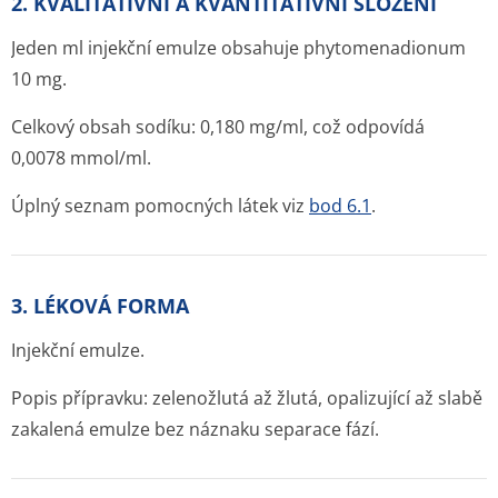
2. KVALITATIVNÍ A KVANTITATIVNÍ SLOŽENÍ
Jeden ml injekční emulze obsahuje phytomenadionum
10 mg.
Celkový obsah sodíku: 0,180 mg/ml, což odpovídá
0,0078 mmol/ml.
Úplný seznam pomocných látek viz
bod 6.1
.
3. LÉKOVÁ FORMA
Injekční emulze.
Popis přípravku: zelenožlutá až žlutá, opalizující až slabě
zakalená emulze bez náznaku separace fází.