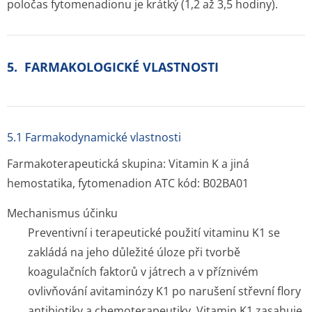
poločas fytomenadionu je krátký (1,2 až 3,5 hodiny).
5. FARMAKOLOGICKÉ VLASTNOSTI
5.1 Farmakodynamické vlastnosti
Farmakoterapeutická skupina: Vitamin K a jiná
hemostatika, fytomenadion ATC kód: B02BA01
Mechanismus účinku
Preventivní i terapeutické použití vitaminu K1 se
zakládá na jeho důležité úloze při tvorbě
koagulačních faktorů v játrech a v příznivém
ovlivňování avitaminózy K1 po narušení střevní flory
antibiotiky a chemoterapeutiky. Vitamin K1 zasahuje