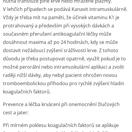
nutná transfuze plné krve nebo mražené plazmy.
V lehčích případech se podává Kanavit intramuskulárně.
Vždy je třeba mít na paměti, že účinek vitaminu K1 je
protrahovaný a především při vysokých dávkách a
současném přerušení antikoagulační léčby může
dosáhnout maxima až po 24 hodinách, kdy se může
dostavit nežádoucí zvýšení srážlivosti krve. Z tohoto
důvodu je třeba postupovat opatrně, využít pokud je to
možné perorální nebo intramuskulární aplikaci a zvolit
raději nižší dávky, aby nebyl pacient ohrožen novou
tromboembolickou příhodou pro rychlé zvýšení hladin
koagulačních faktorů.
Prevence a léčba krvácení při onemocnění žlučových
cest a jater:
Při mírném poklesu koagulačních faktorů se aplikuje