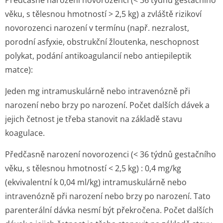
Předčasně narození novorozenci (< 36 týdnů gestačního
věku, s tělesnou hmotností > 2,5 kg) a zvláště rizikoví
novorozenci narození v termínu (např. nezralost,
porodní asfyxie, obstrukční žloutenka, neschopnost
polykat, podání antikoagulancií nebo antiepileptik
matce):
Jeden mg intramuskulárně nebo intravenózně při
narození nebo brzy po narození. Počet dalších dávek a
jejich četnost je třeba stanovit na základě stavu
koagulace.
Předčasně narození novorozenci (< 36 týdnů gestačního
věku, s tělesnou hmotností < 2,5 kg) : 0,4 mg/kg
(ekvivalentní k 0,04 ml/kg) intramuskulárně nebo
intravenózně při narození nebo brzy po narození. Tato
parenterální dávka nesmí být překročena. Počet dalších