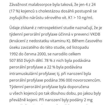
Závažnost malabsorpce byla taková, že jen 4 z 24
(17 %) kojenců s cholestázou dosáhli postupně se
zvyšujícího nárůstu sérového vit. K1 > 10 ng/ml.
Údaje získané z retrospektivní studie naznačují, že je
týdenní perorální profylaxe účinná v prevenci VKDB
(krvácení z nedostatku vitaminu K). Během časového
úseku zavzatého do této studie, od listopadu
1992 do června 2000, se narodilo celkem
507 850 živých dětí. 78 % z nich byla podávána
perorální profylaxe a 22 % byla podávána
intramuskulární profylaxe; tj. při narození byla
perorální profylaxe podána 396 000 novoro­zencům.
Týdenní perorální profylaxe byla doporučena
u všech kojenců po tak dlouhou dobu, po jakou byly
převážně kojeni. Při narození byly podány 2 mg