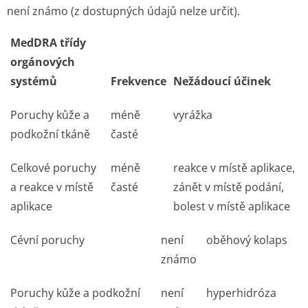
není známo (z dostupných údajů nelze určit).
MedDRA třídy
orgánových
systémů
Frekvence
Nežádoucí účinek
Poruchy kůže a
méně
vyrážka
podkožní tkáně
časté
Celkové poruchy
méně
reakce v místě aplikace,
a reakce v místě
časté
zánět v místě podání,
aplikace
bolest v místě aplikace
Cévní poruchy
není
oběhový kolaps
známo
Poruchy kůže a podkožní
není
hyperhidróza