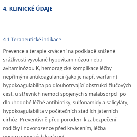
4. KLINICKÉ ÚDAJE
4.1 Terapeutické indikace
Prevence a terapie krvácení na podkladě snížené
srážlivosti vyvolané hypovitaminózou nebo
avitaminózou K, hemoragické komplikace léčby
nepřímými antikoagulancii (jako je např. warfarin)
hypokoagulabilita po dlouhotrvající obstrukci žlučových
cest, u střevních nemocí spojených s malabsorpcí, po
dlouhodobé léčbě antibiotiky, sulfonamidy a salicyláty,
hypokoagulabilita v počátečních stadiích jaterních
cirhóz. Preventivně před porodem k zabezpečení
rodičky i novorozence před krvácením, léčba
novorozeneckých krvácení.