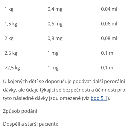
1 kg
0,4 mg
0,04 ml
1,5 kg
0,6 mg
0,06 ml
2 kg
0,8 mg
0,08 ml
2,5 kg
1 mg
0,1 ml
>2,5 kg
1 mg
0,1 ml
U kojených dětí se doporučuje podávat další perorální
dávky, ale údaje týkající se bezpečnosti a účinnosti pro
tyto následné dávky jsou omezené (viz
bod 5.1
).
Způsob podání
Dospělí a starší pacienti: