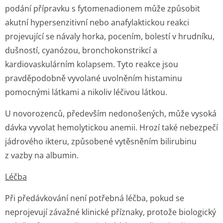
podání přípravku s fytomenadionem může způsobit
akutní hypersenzitivní nebo anafylaktickou reakci
projevující se návaly horka, pocením, bolestí v hrudníku,
dušností, cyanózou, bronchokonstrikcí a
kardiovaskulárním kolapsem. Tyto reakce jsou
pravděpodobně vyvolané uvolněním histaminu
pomocnými látkami a nikoliv léčivou látkou.
U novorozenců, především nedonošených, může vysoká
dávka vyvolat hemolytickou anemii. Hrozí také nebezpečí
jádrového ikteru, způsobené vytěsněním bilirubinu
z vazby na albumin.
Léčba
Při předávkování není potřebná léčba, pokud se
neprojevují závažné klinické příznaky, protože biologický