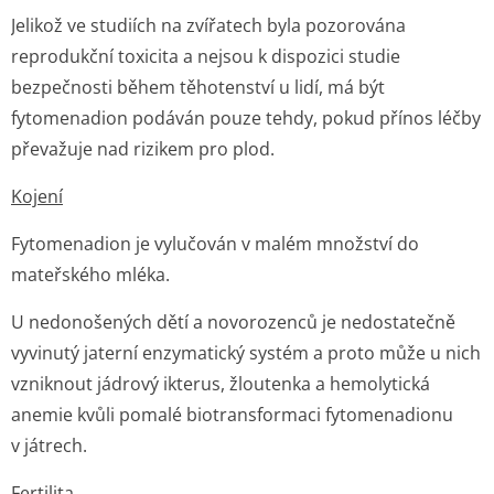
Jelikož ve studiích na zvířatech byla pozorována
reprodukční toxicita a nejsou k dispozici studie
bezpečnosti během těhotenství u lidí, má být
fytomenadion podáván pouze tehdy, pokud přínos léčby
převažuje nad rizikem pro plod.
Kojení
Fytomenadion je vylučován v malém množství do
mateřského mléka.
U nedonošených dětí a novorozenců je nedostatečně
vyvinutý jaterní enzymatický systém a proto může u nich
vzniknout jádrový ikterus, žloutenka a hemolytická
anemie kvůli pomalé biotransformaci fytomenadionu
v játrech.
Fertilita