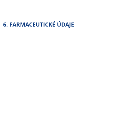
6.2 Inkompatibility
V roztoku je přípravek inkompatibilní s dextranem,
vitaminem B12, hydantoináty a barbituráty.