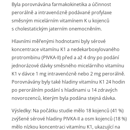
Byla porovnávána farmakokinetika a účinnost
perorálně a intravenózně podávané profylaxe
směsným micelárním vitamínem K u kojenců
s cholestatickým jaterním onemocněním.
Hlavními měřenými hodnotami byly sérové
koncentrace vitamínu K1 a nedekarboxylovaného
protrombinu (PIVKA-II) před a až 4 dny po podání
jednorázové dávky směsného micelárního vitamínu
K1 v dávce 1 mg intravenózně nebo 2 mg perorálně.
Porovnávány byly také hladiny vitamínu K1 24 hodin
po perorálním podání s hladinami u 14 zdravých
novorozenců, kterým byla podána stejná dávka.
Výsledky: Na počátku studie mělo 18 kojenců (41 %)
zvýšené sérové hladiny PIVKA-II a osm kojenců (18 %)
mělo nízkou koncentraci vitamínu K1, ukazující na