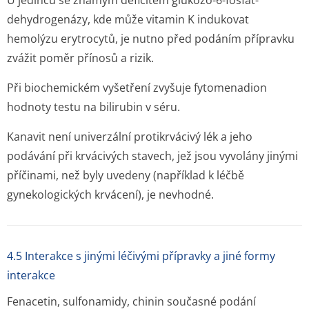
U jedinců se známým deficitem glukózo-6-fosfát-
dehydrogenázy, kde může vitamin K indukovat
hemolýzu erytrocytů, je nutno před podáním přípravku
zvážit poměr přínosů a rizik.
Při biochemickém vyšetření zvyšuje fytomenadion
hodnoty testu na bilirubin v séru.
Kanavit není univerzální protikrvácivý lék a jeho
podávání při krvácivých stavech, jež jsou vyvolány jinými
příčinami, než byly uvedeny (například k léčbě
gynekologických krvácení), je nevhodné.
4.5 Interakce s jinými léčivými přípravky a jiné formy
interakce
Fenacetin, sulfonamidy, chinin současné podání