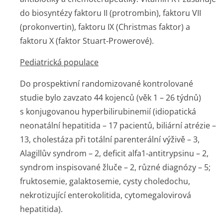
do biosyntézy faktoru II (protrombin), faktoru VII
(prokonvertin), faktoru IX (Christmas faktor) a
faktoru X (faktor Stuart-Prowerové).
Pediatrická populace
Do prospektivní randomizované kontrolované
studie bylo zavzato 44 kojenců (věk 1 – 26 týdnů)
s konjugovanou hyperbilirubinemií (idiopatická
neonatální hepatitida – 17 pacientů, biliární atrézie –
13, cholestáza při totální parenterální výživě – 3,
Alagillův syndrom – 2, deficit alfa1-antitrypsinu – 2,
syndrom inspisované žluče – 2, různé diagnózy – 5;
fruktosemie, galaktosemie, cysty choledochu,
nekrotizující enterokolitida, cytomegalovirová
hepatitida).