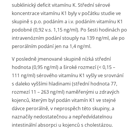
subklinický deficit vitamínu K. Střední sérové
koncentrace vitamínu K1 byly v počátku studie ve
skupině s p.o. podáním a i.v. podáním vitamínu K1
podobné (0,92 v.s. 1,15 ng/ml). Po šesti hodinách po
intravenózním podání stouply na 139 ng/ml, ale po
perorálním podání jen na 1,4 ng/ml.
V posledně jmenované skupině nízká střední
hodnota (0,95 ng/ml) a široké rozmezí (< 0,15 –
111 ng/ml) sérového vitamínu K1 vyšly ve srovnání
s daleko vyššími hladinami (střední hodnota 77,
rozmezí 11 – 263 ng/ml) naměřenými u zdravých
kojenců, kterým byl podán vitamín K1 ve stejné
dávce perorálně, v neprospěch této skupiny, a
naznačily nedostatečnou a nepředvídatelnou
intestinální absorpci u kojenců s cholestázou.