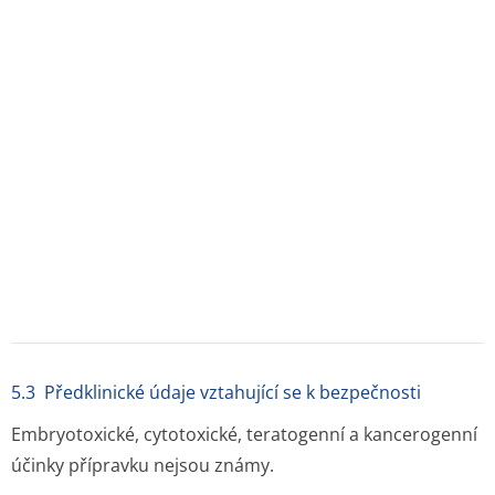
6. FARMACEUTICKÉ ÚDAJE
6.1 Seznam pomocných látek
Polysorbát 80
Natrium-acetát
Dihydrát dinatrium-edetátu
Voda na injekci
Kyselina chlorovodíková