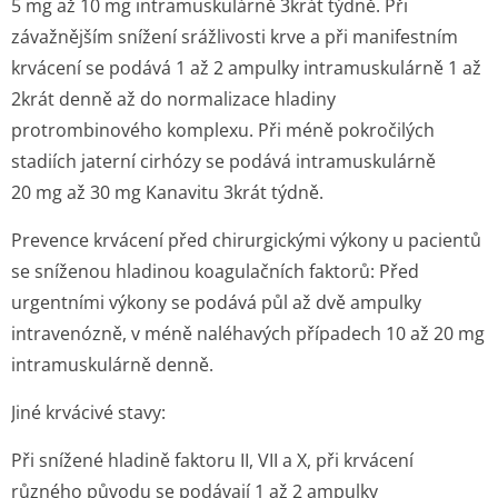
5 mg až 10 mg intramuskulárně 3krát týdně. Při
závažnějším snížení srážlivosti krve a při manifestním
krvácení se podává 1 až 2 ampulky intramuskulárně 1 až
2krát denně až do normalizace hladiny
protrombinového komplexu. Při méně pokročilých
stadiích jaterní cirhózy se podává intramuskulárně
20 mg až 30 mg Kanavitu 3krát týdně.
Prevence krvácení před chirurgickými výkony u pacientů
se sníženou hladinou koagulačních faktorů:
Před
urgentními výkony se podává půl až dvě ampulky
intravenózně, v méně naléhavých případech 10 až 20 mg
intramuskulár­ně denně.
Jiné krvácivé stavy:
Při snížené hladině faktoru II, VII a X, při krvácení
různého původu se podávají 1 až 2 ampulky