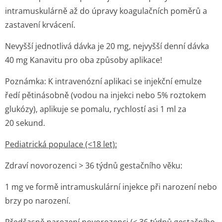
intramuskulárně až do úpravy koagulačních poměrů a
zastavení krvácení.
Nevyšší jednotlivá dávka je 20 mg, nejvyšší denní dávka
40 mg Kanavitu pro oba způsoby aplikace!
Poznámka:
K intravenózní aplikaci se injekční emulze
ředí pětinásobně (vodou na injekci nebo 5% roztokem
glukózy), aplikuje se pomalu, rychlostí asi 1 ml za
20 sekund.
Pediatrická populace (<18 let):
Zdraví novorozenci > 36 týdnů gestačního věku:
1 mg ve formě intramuskulární injekce při narození nebo
brzy po narození.