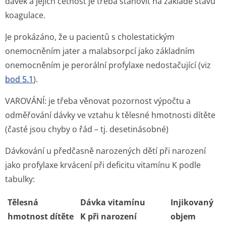
dávek a jejich četnost je třeba stanovit na základě stavu
koagulace.
Je prokázáno, že u pacientů s cholestatickým
onemocněním jater a malabsorpcí jako základním
onemocněním je perorální profylaxe nedostačující (viz
bod 5.1
).
VAROVÁNÍ: je třeba věnovat pozornost výpočtu a
odměřování dávky ve vztahu k tělesné hmotnosti dítěte
(časté jsou chyby o řád – tj. desetinásobné)
Dávkování u předčasně narozených dětí při narození
jako profylaxe krvácení při deficitu vitamínu K podle
tabulky:
Tělesná
Dávka vitamínu
Injikovaný
hmotnost dítěte
K při narození
objem