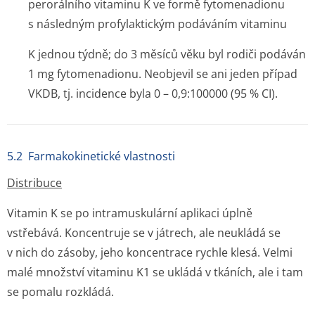
perorálního vitaminu K ve formě fytomenadionu
s následným profylaktickým podáváním vitaminu
K jednou týdně; do 3 měsíců věku byl rodiči podáván
1 mg fytomenadionu. Neobjevil se ani jeden případ
VKDB, tj. incidence byla 0 – 0,9:100000 (95 % CI).
5.2 Farmakokinetické vlastnosti
Distribuce
Vitamin K se po intramuskulární aplikaci úplně
vstřebává. Koncentruje se v játrech, ale neukládá se
v nich do zásoby, jeho koncentrace rychle klesá. Velmi
malé množství vitaminu K1 se ukládá v tkáních, ale i tam
se pomalu rozkládá.