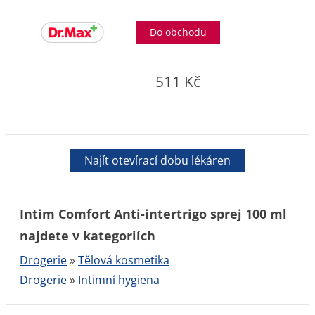
Do obchodu
511 Kč
Najít otevírací dobu lékáren
Intim Comfort Anti-intertrigo sprej 100 ml
najdete v kategoriích
Drogerie
»
Tělová kosmetika
Drogerie
»
Intimní hygiena