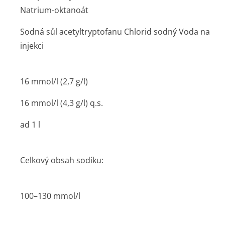
Natrium-oktanoát
Sodná sůl acetyltryptofanu Chlorid sodný Voda na
injekci
16 mmol/l (2,7 g/l)
16 mmol/l (4,3 g/l) q.s.
ad 1 l
Celkový obsah sodíku:
100–130 mmol/l