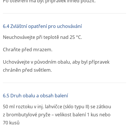
Po otevření má být přípravek ihned použit.
6.4 Zvláštní opatření pro uchovávání
Neuchovávejte při teplotě nad 25 °C.
Chraňte před mrazem.
Uchovávejte v původním obalu, aby byl přípravek
chráněn před světlem.
6.5 Druh obalu a obsah balení
50 ml roztoku v inj. lahvičce (sklo typu II) se zátkou
z brombutylové pryže – velikost balení 1 kus nebo
70 kusů