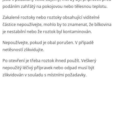
podáním zahřátý na pokojovou nebo tělesnou teplotu.
Zakalené roztoky nebo roztoky obsahující viditelné
částice nepoužívejte, mohlo by to znamenat, že bílkovina
je nestabilní nebo že roztok byl kontaminován.
Nepoužívejte, pokud je obal porušen. V případě
netěsností zlikvidujte.
Po otevření je třeba roztok ihned použít. Veškerý
nepoužitý léčivý přípravek nebo odpad musí být
zlikvidován v souladu s místními požadavky.
7. DRŽITEL ROZHODNUTÍ O REGISTRACI
Baxalta Innovations GmbH