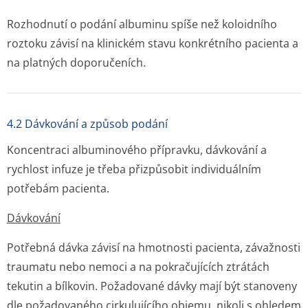
Rozhodnutí o podání albuminu spíše než koloidního
roztoku závisí na klinickém stavu konkrétního pacienta a
na platných doporučeních.
4.2 Dávkování a způsob podání
Koncentraci albuminového přípravku, dávkování a
rychlost infuze je třeba přizpůsobit individuálním
potřebám pacienta.
Dávkování
Potřebná dávka závisí na hmotnosti pacienta, závažnosti
traumatu nebo nemoci a na pokračujících ztrátách
tekutin a bílkovin. Požadované dávky mají být stanoveny
dle požadovaného cirkulujícího objemu, nikoli s ohledem