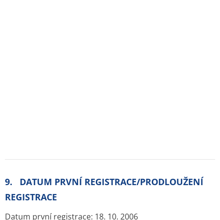
B05AA01 ALBUMIN
Chcete být mezi prvními kdo ušetří za léky ?
Ozveme se hned jak porovnáme ceny léků.
Blog
Otevřené lékárny
Značky
Příbalové letáky