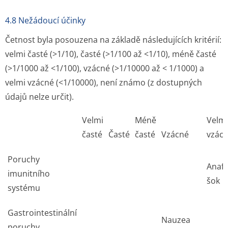
4.8 Nežádoucí účinky
Četnost byla posouzena na základě následujících kritérií:
velmi časté (>1/10), časté (>1/100 až <1/10), méně časté
(>1/1000 až <1/100), vzácné (>1/10000 až < 1/1000) a
velmi vzácné (<1/10000), není známo (z dostupných
údajů nelze určit).
Velmi
Méně
Velmi
časté
Časté
časté
Vzácné
vzác
Poruchy
Anafy
imunitního
šok
systému
Gastrointestinální
Nauzea
poruchy