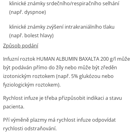
klinické známky srdečního/res­piračního selhání
(např. dyspnoe)
klinické známky zvýšení intrakraniálního tlaku
(např. bolest hlavy)
Způsob podání
Infuzní roztok HUMAN ALBUMIN BAXALTA 200 g/l může
být podáván přímo do žíly nebo může být zředěn
izotonickým roztokem (např. 5% glukózou nebo
fyziologickým roztokem).
Rychlost infuze je třeba přizpůsobit indikaci a stavu
pacienta.
Pří výměně plazmy má rychlost infuze odpovídat
rychlosti odstraňování.