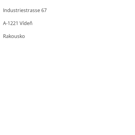
Další informace o léčivu HUMAN ALBUMIN
BAXALTA 200 G/L
Jak se HUMAN ALBUMIN BAXALTA 200 G/L
podává:
intravenózní podání - infuzní roztok
Výdej léku:
na lékařský předpis
Balení:
Injekční lahvička
Velikost balení:
70X50ML
Držitel rozhodnutí o registraci daného léku v
České republice
:
Baxalta Innovations GmbH, Vídeň
E-mail: objednavky.cz@shire.com