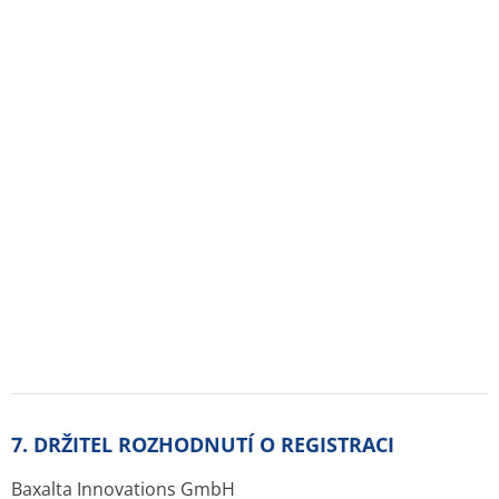
Industriestrasse 67
A-1221 Vídeň
Rakousko
8. REGISTRAČNÍ ČÍSLO(A)
75/417/06-C
9. DATUM PRVNÍ REGISTRACE/PRODLOUŽENÍ
REGISTRACE
Datum první registrace: 18. 10. 2006
Datum posledního prodloužení registrace: 13. 12. 2010