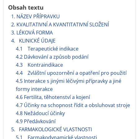
Obsah textu
1. NÁZEV PŘÍPRAVKU
2. KVALITATIVNÍ A KVANTITATIVNÍ SLOŽENÍ
3. LÉKOVÁ FORMA
4. KLINICKÉ ÚDAJE
4.1 Terapeutické indikace
4.2 Dávkování a způsob podání
4.3 Kontraindikace
4.4 Zvláštní upozornění a opatření pro použití
4.5 Interakce s jinými léčivými přípravky a jiné
formy interakce
4.6 Fertilita, těhotenství a kojení
4.7 Účinky na schopnost řídit a obsluhovat stroje
4.8 Nežádoucí účinky
4.9 Předávkování
5. FARMAKOLOGICKÉ VLASTNOSTI
5.1 Farmakodynamické vlastnosti