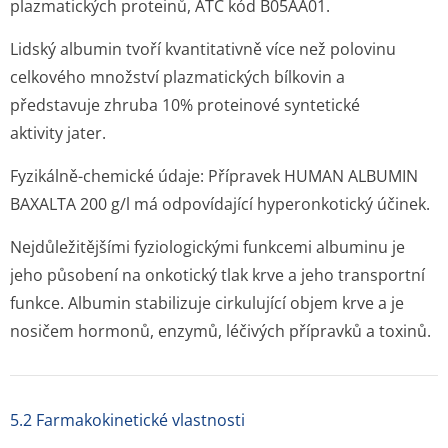
plazmatických proteinů, ATC kód B05AA01.
Lidský albumin tvoří kvantitativně více než polovinu
celkového množství plazmatických bílkovin a
představuje zhruba 10% proteinové syntetické
aktivity jater.
Fyzikálně-chemické údaje: Přípravek HUMAN ALBUMIN
BAXALTA 200 g/l má odpovídající hyperonkotický účinek.
Nejdůležitějšími fyziologickými funkcemi albuminu je
jeho působení na onkotický tlak krve a jeho transportní
funkce. Albumin stabilizuje cirkulující objem krve a je
nosičem hormonů, enzymů, léčivých přípravků a toxinů.
5.2 Farmakokinetické vlastnosti