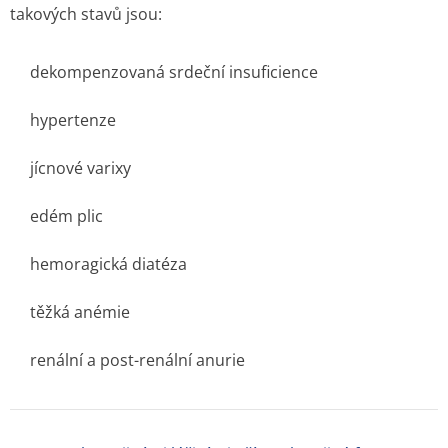
takových stavů jsou:
dekompenzovaná srdeční insuficience
hypertenze
jícnové varixy
edém plic
hemoragická diatéza
těžká anémie
renální a post-renální anurie