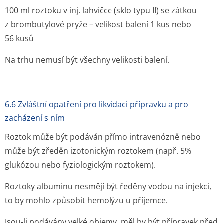
100 ml roztoku v inj. lahvičce (sklo typu II) se zátkou
z brombutylové pryže – velikost balení 1 kus nebo
56 kusů
Na trhu nemusí být všechny velikosti balení.
6.6 Zvláštní opatření pro likvidaci přípravku a pro
zacházení s ním
Roztok může být podáván přímo intravenózně nebo
může být zředěn izotonickým roztokem (např. 5%
glukózou nebo fyziologickým roztokem).
Roztoky albuminu nesmějí být ředěny vodou na injekci,
to by mohlo způsobit hemolýzu u příjemce.
Jsou-li podávány velké objemy, měl by být přípravek před