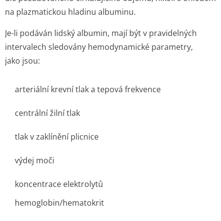
na plazmatickou hladinu albuminu.
Je-li podáván lidský albumin, mají být v pravidelných
intervalech sledovány hemodynamické parametry,
jako jsou:
arteriální krevní tlak a tepová frekvence
centrální žilní tlak
tlak v zaklínění plicnice
výdej moči
koncentrace elektrolytů
hemoglobin/he­matokrit