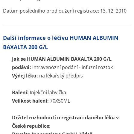
Souhrnné informace o lécích
Účinné látky
ATC skupiny
Pravidla a podmínky používání
Zásady ochrany osobních údajů
Kontakt
Blog
Tuková bulka pod kůží
Příčiny a léčba průjmu
Nitroděložní tělísko – cena, spolehlivost, rizika, hormony
Jarní detox těla i mysli
Bolest břicha
Czech Republic nonstop-lekarna.cz