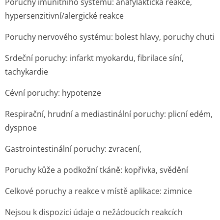
Poruchy imunitního systému: anafylaktická reakce,
hypersenzitiv­ní/alergické re­akce
Poruchy nervového systému: bolest hlavy, poruchy chuti
Srdeční poruchy: infarkt myokardu, fibrilace síní,
tachykardie
Cévní poruchy: hypotenze
Respirační, hrudní a mediastinální poruchy: plicní edém,
dyspnoe
Gastrointestinální poruchy: zvracení,
Poruchy kůže a podkožní tkáně: kopřivka, svědění
Celkové poruchy a reakce v místě aplikace: zimnice
Nejsou k dispozici údaje o nežádoucích reakcích