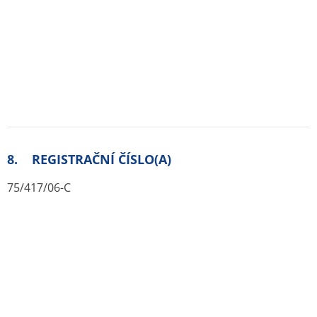
Telefon: +420 225 379 700
Zdroje:
Originál PDF (sukl.cz)
Lék je zařazen v ATC stromu:
B Krev a krvetvorné orgány
B05 Krevní náhrady, infuzní a perfuzní roztoky
B05A Krev, krevní deriváty a náhrady plazmy
B05AA Krevní deriváty, frakce
plazmatických bílkovin, náhrady plazmy