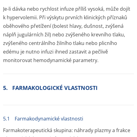
Je-li dávka nebo rychlost infuze příliš vysoká, může dojít
k hypervolemii. Při výskytu prvních klinických příznaků
oběhového přetížení (bolest hlavy, dušnost, zvýšená
náplň jugulárních žil) nebo zvýšeného krevního tlaku,
zvýšeného centrálního žilního tlaku nebo plicního
edému je nutno infuzi ihned zastavit a pečlivě
monitorovat hemodynamické parametry.
5. FARMAKOLOGICKÉ VLASTNOSTI
5.1 Farmakodynamické vlastnosti
Farmakoterapeutická skupina: náhrady plazmy a frakce