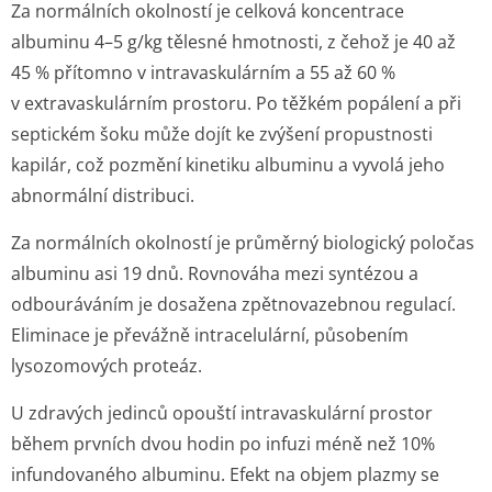
Za normálních okolností je celková koncentrace
albuminu 4–5 g/kg tělesné hmotnosti, z čehož je 40 až
45 % přítomno v intravaskulárním a 55 až 60 %
v extravaskulárním prostoru. Po těžkém popálení a při
septickém šoku může dojít ke zvýšení propustnosti
kapilár, což pozmění kinetiku albuminu a vyvolá jeho
abnormální distribuci.
Za normálních okolností je průměrný biologický poločas
albuminu asi 19 dnů. Rovnováha mezi syntézou a
odbouráváním je dosažena zpětnovazebnou regulací.
Eliminace je převážně intracelulární, působením
lysozomových proteáz.
U zdravých jedinců opouští intravaskulární prostor
během prvních dvou hodin po infuzi méně než 10%
infundovaného albuminu. Efekt na objem plazmy se