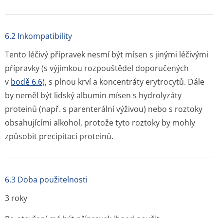
6.2 Inkompatibility
Tento léčivý přípravek nesmí být mísen s jinými léčivými
přípravky (s výjimkou rozpouštědel doporučených
v
bodě 6.6
), s plnou krví a koncentráty erytrocytů. Dále
by neměl být lidský albumin mísen s hydrolyzáty
proteinů (např. s parenterální výživou) nebo s roztoky
obsahujícími alkohol, protože tyto roztoky by mohly
způsobit precipitaci proteinů.
6.3 Doba použitelnosti
3 roky