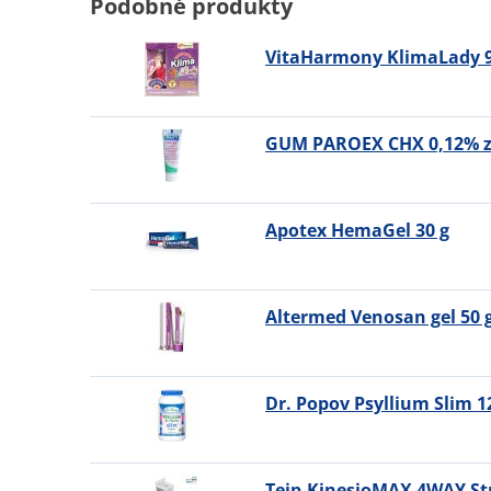
Podobné produkty
VitaHarmony KlimaLady 9
GUM PAROEX CHX 0,12% zu
Apotex HemaGel 30 g
Altermed Venosan gel 50 
Dr. Popov Psyllium Slim 1
Tejp.KinesioMAX 4WAY St