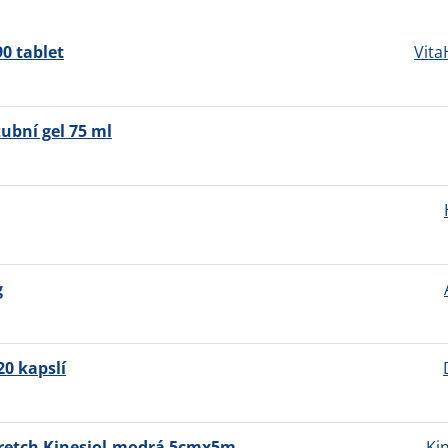
0 tablet
Vit
bní gel 75 ml
g
20 kapslí
retch Kinesiol.modrá 5cmx5m
Ki