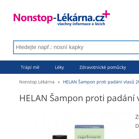
Trápí mě
Léky
Zdravotnické pomůcky
Nonstop Lékárna
»
HELAN Šampon proti padání vlasů 2
HELAN Šampon proti padání v
Z
D