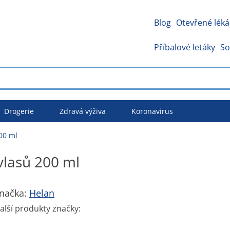
Blog
Otevřené léká
Příbalové letáky
So
Drogerie
Zdravá výživa
Koronavirus
00 ml
lasů 200 ml
načka:
Helan
alší produkty značky: