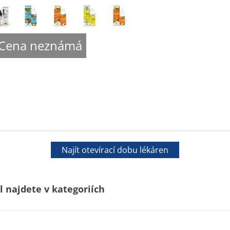
Cena neznámá
Najít otevírací dobu lékáren
 najdete v kategoriích