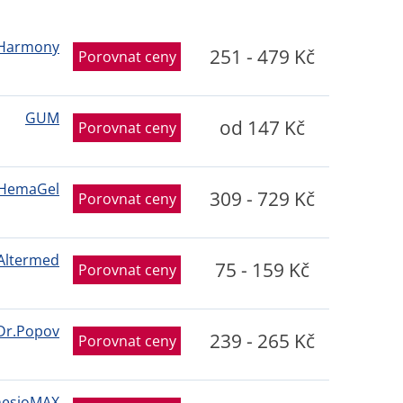
aHarmony
251 - 479 Kč
Porovnat ceny
GUM
od 147 Kč
Porovnat ceny
HemaGel
309 - 729 Kč
Porovnat ceny
Altermed
75 - 159 Kč
Porovnat ceny
Dr.Popov
239 - 265 Kč
Porovnat ceny
nesioMAX