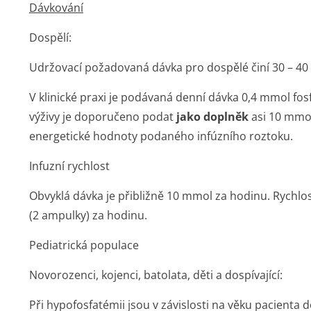
Dávkování
Dospělí:
Udržovací požadovaná dávka pro dospělé činí 30 – 40
V klinické praxi je podávaná denní dávka 0,4 mmol fosfá
výživy je doporučeno podat
jako doplněk
asi 10 mmol
energetické hodnoty podaného infúzního roztoku.
Infuzní rychlost
Obvyklá dávka je přibližně 10 mmol za hodinu. Rychlo
(2 ampulky) za hodinu.
Pediatrická populace
Novorozenci, kojenci, batolata, děti a dospívající:
Při hypofosfatémii jsou v závislosti na věku pacienta 