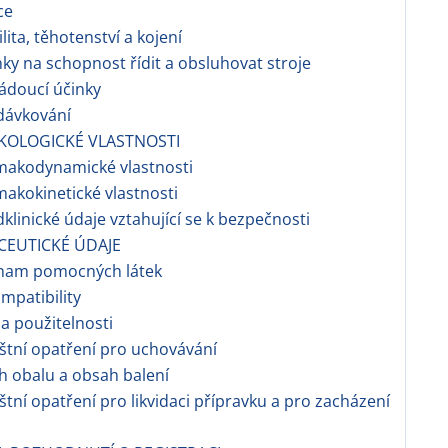
ce
ilita, těhotenství a kojení
nky na schopnost řídit a obsluhovat stroje
ádoucí účinky
dávkování
KOLOGICKÉ VLASTNOSTI
makodynamické vlastnosti
makokinetické vlastnosti
dklinické údaje vztahující se k bezpečnosti
CEUTICKÉ ÚDAJE
znam pomocných látek
ompatibility
a použitelnosti
áštní opatření pro uchovávání
h obalu a obsah balení
áštní opatření pro likvidaci přípravku a pro zacházení