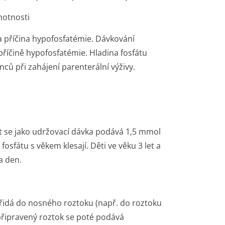
motnosti
a příčina hypofosfatémie. Dávkování
 příčině hypofosfatémie. Hladina fosfátu
ů při zahájení parenterální výživy.
at se jako udržovací dávka podává 1,5 mmol
osfátu s věkem klesají. Děti ve věku 3 let a
a den.
přidá do nosného roztoku (např. do roztoku
připravený roztok se poté podává