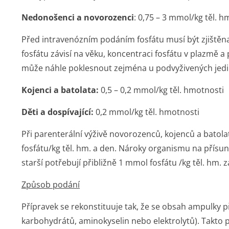
Nedonošenci a novorozenci
: 0,75 – 3 mmol/kg těl. h
Před intravenózním podáním fosfátu musí být zjištěn
fosfátu závisí na věku, koncentraci fosfátu v plazmě a
může náhle poklesnout zejména u podvyživených jedinc
Kojenci a batolata:
0,5 – 0,2 mmol/kg těl. hmotnosti
Děti a dospívající:
0,2 mmol/kg těl. hmotnosti
Při parenterální výživě novorozenců, kojenců a batol
fosfátu/kg těl. hm. a den. Nároky organismu na přísun f
starší potřebují přibližně 1 mmol fosfátu /kg těl. hm. z
Způsob podání
Přípravek se rekonstituuje tak, že se obsah ampulky 
karbohydrátů, aminokyselin nebo elektrolytů). Takto 