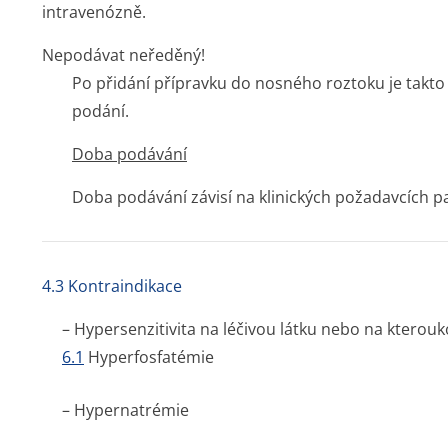
intravenózně.
Nepodávat neředěný!
Po přidání přípravku do nosného roztoku je takto
podání.
Doba podávání
Doba podávání závisí na klinických požadavcích p
4.3 Kontraindikace
– Hypersenzitivita na léčivou látku nebo na ktero
6.1
Hyperfosfa­témie
– Hypernatrémie