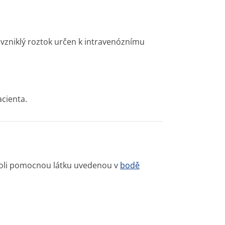
 vzniklý roztok určen k intravenóznímu
acienta.
ukoli pomocnou látku uvedenou v
bodě