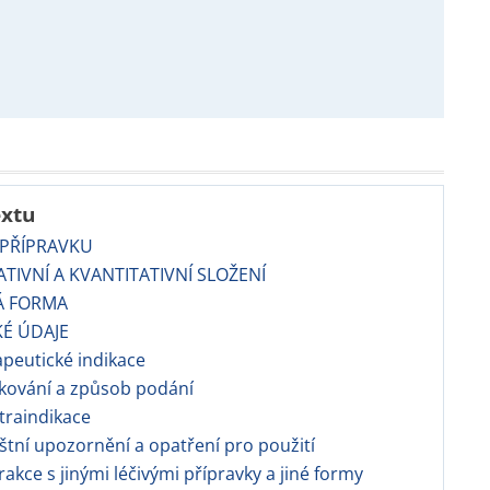
extu
 PŘÍPRAVKU
TATIVNÍ A KVANTITATIVNÍ SLOŽENÍ
Á FORMA
KÉ ÚDAJE
apeutické indikace
kování a způsob podání
traindikace
áštní upozornění a opatření pro použití
erakce s jinými léčivými přípravky a jiné formy