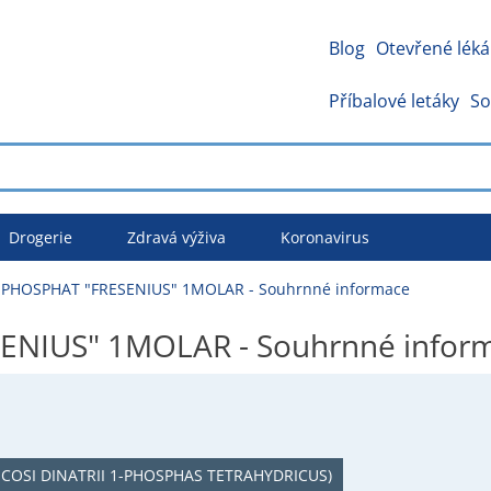
Blog
Otevřené léká
Příbalové letáky
So
Drogerie
Zdravá výživa
Koronavirus
PHOSPHAT "FRESENIUS" 1MOLAR - Souhrnné informace
NIUS" 1MOLAR - Souhrnné infor
COSI DINATRII 1-PHOSPHAS TETRAHYDRICUS)