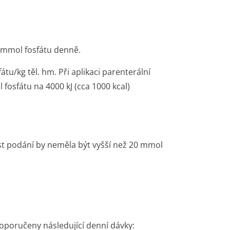
 mmol fosfátu denně.
tu/kg těl. hm. Při aplikaci parenterální
 fosfátu na 4000 kJ (cca 1000 kcal)
st podání by neměla být vyšší než 20 mmol
doporučeny následující denní dávky: