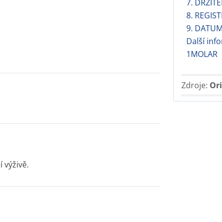
7. DRŽIT
8. REGIST
9. DATUM
Další in
1MOLAR
Zdroje:
Ori
 výživě.