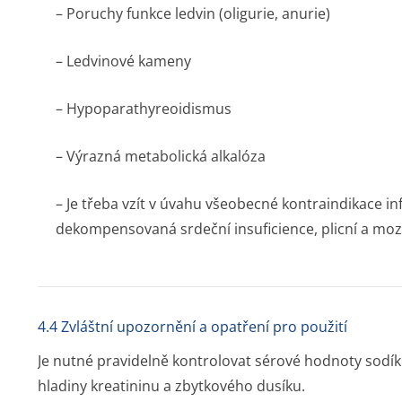
– Poruchy funkce ledvin (oligurie, anurie)
– Ledvinové kameny
– Hypoparathyre­oidismus
– Výrazná metabolická alkalóza
– Je třeba vzít v úvahu všeobecné kontraindikace inf
dekompensovaná srdeční insuficience, plicní a mo
4.4 Zvláštní upozornění a opatření pro použití
Je nutné pravidelně kontrolovat sérové hodnoty sodíku
hladiny kreatininu a zbytkového dusíku.