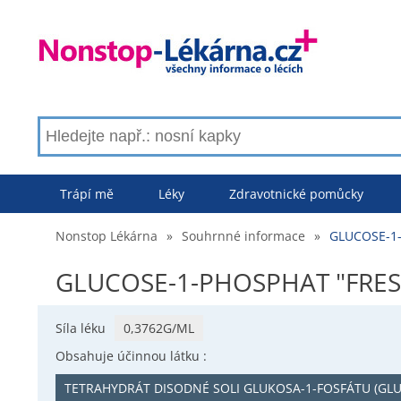
Trápí mě
Léky
Zdravotnické pomůcky
Nonstop Lékárna
»
Souhrnné informace
»
GLUCOSE-1-
GLUCOSE-1-PHOSPHAT "FRESE
Síla léku
0,3762G/ML
Obsahuje účinnou látku :
TETRAHYDRÁT DISODNÉ SOLI GLUKOSA-1-FOSFÁTU (GLU