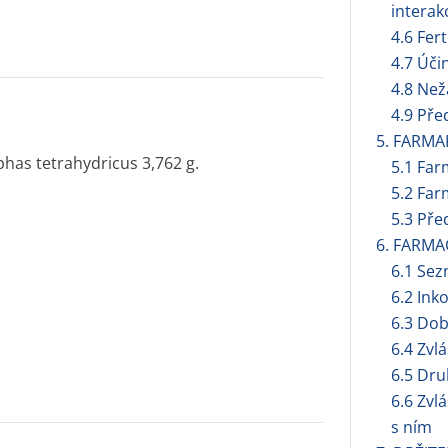
interak
4.6 Fert
4.7 Úči
4.8 Než
4.9 Pře
5. FARMA
has tetrahydricus 3,762 g.
5.1 Far
5.2 Far
5.3 Pře
6. FARMA
6.1 Se
6.2 Ink
6.3 Dob
6.4 Zvl
6.5 Dru
6.6 Zvl
s ním