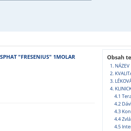
HOSPHAT "FRESENIUS" 1MOLAR
Obsah t
1. NÁZEV
2. KVALI
3. LÉKOV
4. KLINIC
4.1 Ter
4.2 Dáv
4.3 Kon
4.4 Zvl
4.5 Int