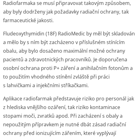
Radiofarmaka se musí připravovat takovým způsobem,
aby byly dodrženy jak požadavky radiační ochrany, tak
farmaceutické jakosti.
Fludeoxythymidin (18F) RadioMedic by měl být skladován
a mělo by s ním být zacházeno v příslušném stínícím
obalu, aby bylo dosaženo maximální možné ochrany
pacientů a zdravotnických pracovníků. Je doporučena
osobní ochrana proti P+ záření a anihilačním fotonům a
to použitím vhodného stínění zvláště při práci
s lahvičkami a injekčními stříkačkami.
Aplikace radiofarmak představuje riziko pro personál jak
z hlediska vnějšího ozáření, tak riziko kontaminace
stopami moči, zvratků apod. Při zacházení s obaly a
nepoužitým přípravkem je nutné dbát zásad radiační
ochrany před ionizujícím zářením, které vyplývají