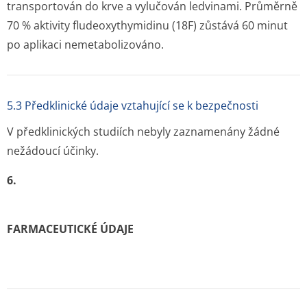
transportován do krve a vylučován ledvinami. Průměrně
70 % aktivity fludeoxythymidinu (
18
F) zůstává 60 minut
po aplikaci nemetabolizováno.
5.3 Předklinické údaje vztahující se k bezpečnosti
V předklinických studiích nebyly zaznamenány žádné
nežádoucí účinky
.
6.
FARMACEUTICKÉ ÚDAJE