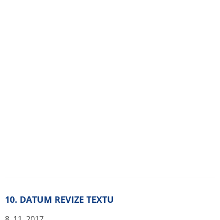
Ledviny
0,0357
14,3
Játra
0,0499
20,0
Plíce
0,0104
4,2
Sval
0,0185
7,4
Vaječníky
0,0160
6,4
Slinivka
0,0200
8,0
Červená kostní dřeň
0,0260
10,4
Povrch kostí
0,0164
6,6
Kůže
0,0044
1,8