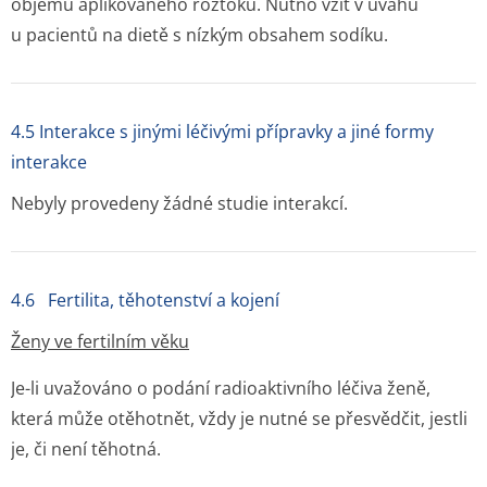
objemu aplikovaného roztoku. Nutno vzít v úvahu
u pacientů na dietě s nízkým obsahem sodíku.
4.5 Interakce s jinými léčivými přípravky a jiné formy
interakce
Nebyly provedeny žádné studie interakcí.
4.6 Fertilita, těhotenství a kojení
Ženy ve fertilním věku
Je-li uvažováno o podání radioaktivního léčiva ženě,
která může otěhotnět, vždy je nutné se přesvědčit, jestli
je, či není těhotná.