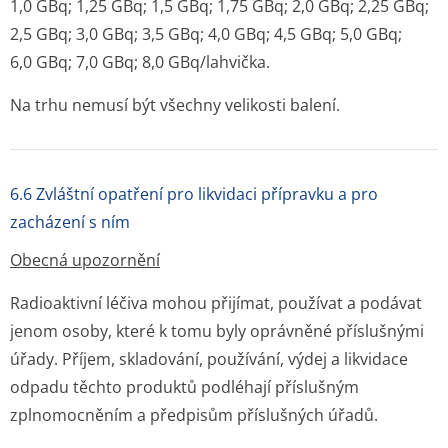
1,0 GBq; 1,25 GBq; 1,5 GBq; 1,75 GBq; 2,0 GBq; 2,25 GBq;
2,5 GBq; 3,0 GBq; 3,5 GBq; 4,0 GBq; 4,5 GBq; 5,0 GBq;
6,0 GBq; 7,0 GBq; 8,0 GBq/lahvička.
Na trhu nemusí být všechny velikosti balení.
6.6 Zvláštní opatření pro likvidaci přípravku a pro
zacházení s ním
Obecná upozornění
Radioaktivní léčiva mohou přijímat, používat a podávat
jenom osoby, které k tomu byly oprávněné příslušnými
úřady. Příjem, skladování, používání, výdej a likvidace
odpadu těchto produktů podléhají příslušným
zplnomocněním a předpisům příslušných úřadů.