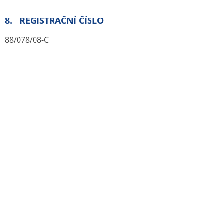
11. DOZIMETRIE
Dávková konstanta gama pro
18
F = 154 ^G.m2.GBq’1.h’1
Energie Egama = 511 keV
Poločas rozpadu
18
F = 110 min
Absorbovaná dávka u dospělého pacienta
o hmotnosti 70 kg.
Orgán
Absorbovaná
Absorbovaná
dávka1)
dávka [mGy/400
[mGy/MBq]
MBq]
Nadledvinka
0,0190
7,6
Mozek
0,0038
1,5