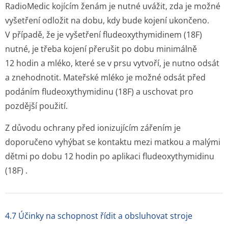
RadioMedic kojícím ženám je nutné uvážit, zda je možné
vyšetření odložit na dobu, kdy bude kojení ukončeno.
V případě, že je vyšetření fludeoxythymidinem (
18
F)
nutné, je třeba kojení přerušit po dobu minimálně
12 hodin a mléko, které se v prsu vytvoří, je nutno odsát
a znehodnotit. Mateřské mléko je možné odsát před
podáním fludeoxythymidinu (
18
F) a uschovat pro
pozdější použití.
Z důvodu ochrany před ionizujícím zářením je
doporučeno vyhýbat se kontaktu mezi matkou a malými
dětmi po dobu 12 hodin po aplikaci fludeoxythymidinu
(
18
F) .
4.7 Účinky na schopnost řídit a obsluhovat stroje