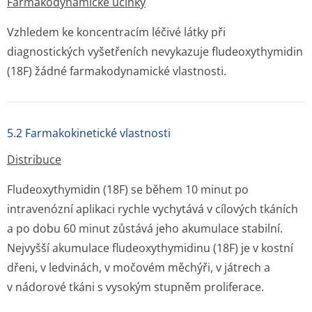
Farmakodynamické účinky
Vzhledem ke koncentracím léčivé látky při
diagnostických vyšetřeních nevykazuje fludeoxythymidin
(
18
F) žádné farmakodynamické vlastnosti.
5.2 Farmakokinetické vlastnosti
Distribuce
Fludeoxythymidin (
18
F) se během 10 minut po
intravenózní aplikaci rychle vychytává v cílových tkáních
a po dobu 60 minut zůstává jeho akumulace stabilní.
Nejvyšší akumulace fludeoxythymidinu (
18
F) je v kostní
dřeni, v ledvinách, v močovém měchýři, v játrech a
v nádorové tkáni s vysokým stupněm proliferace.