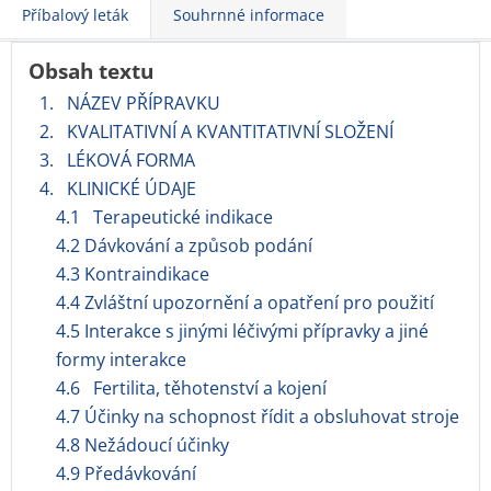
Příbalový leták
Souhrnné informace
Obsah textu
1. NÁZEV PŘÍPRAVKU
2. KVALITATIVNÍ A KVANTITATIVNÍ SLOŽENÍ
3. LÉKOVÁ FORMA
4. KLINICKÉ ÚDAJE
4.1 Terapeutické indikace
4.2 Dávkování a způsob podání
4.3 Kontraindikace
4.4 Zvláštní upozornění a opatření pro použití
4.5 Interakce s jinými léčivými přípravky a jiné
formy interakce
4.6 Fertilita, těhotenství a kojení
4.7 Účinky na schopnost řídit a obsluhovat stroje
4.8 Nežádoucí účinky
4.9 Předávkování