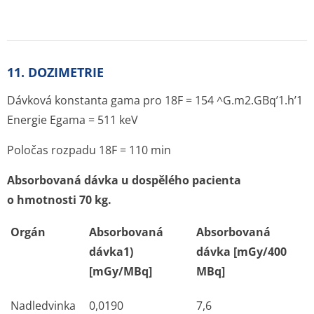
1)
na jednotkovou aplikovanou aktivitu
Podle publikace
18
F-Fluorothymidine Radiation
Dosimetry in Human PET Imaging Studies.
J Nucl Med
44
,
1482–1488, 2003
Další informace o léčivu FLUDEOXYTHYMIDIN
(18F) RADIOMEDIC
Jak se FLUDEOXYTHYMIDIN (18F) RADIOMEDIC
podává:
intravenózní podání - injekční roztok
Výdej léku:
na lékařský předpis
Balení:
Injekční lahvička
Velikost balení:
1,25GBQ