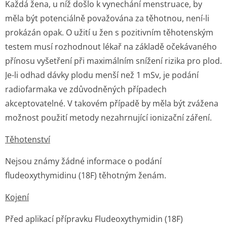
Každá žena, u níž došlo k vynechání menstruace, by
měla být potenciálně považována za těhotnou, není-li
prokázán opak. O užití u žen s pozitivním těhotenským
testem musí rozhodnout lékař na základě očekávaného
přínosu vyšetření při maximálním snížení rizika pro plod.
Je-li odhad dávky plodu menší než 1 mSv, je podání
radiofarmaka ve zdůvodněných případech
akceptovatelné. V takovém případě by měla být zvážena
možnost použití metody nezahrnující ionizační záření.
Těhotenství
Nejsou známy žádné informace o podání
fludeoxythymidinu (
18
F) těhotným ženám.
Kojení
Před aplikací přípravku Fludeoxythymidin (18F)