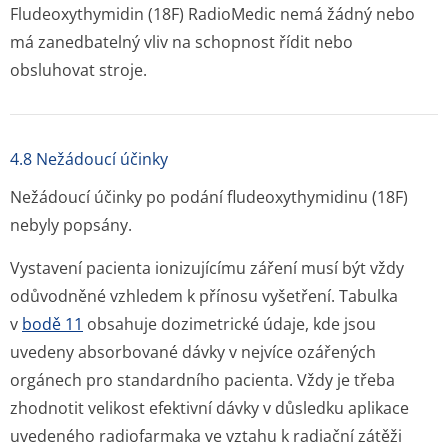
Fludeoxythymidin (18F) RadioMedic nemá žádný nebo
má zanedbatelný vliv na schopnost řídit nebo
obsluhovat stroje.
4.8 Nežádoucí účinky
Nežádoucí účinky po podání fludeoxythymidinu (
18
F)
nebyly popsány.
Vystavení pacienta ionizujícímu záření musí být vždy
odůvodněné vzhledem k přínosu vyšetření. Tabulka
v
bodě 11
obsahuje dozimetrické údaje, kde jsou
uvedeny absorbované dávky v nejvíce ozářených
orgánech pro standardního pacienta. Vždy je třeba
zhodnotit velikost efektivní dávky v důsledku aplikace
uvedeného radiofarmaka ve vztahu k radiační zátěži