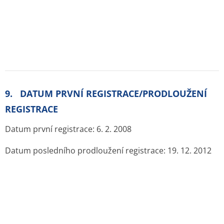
Prsa
0,0073
2,9
Stěna
žlučníku
0,0168
6,7
Dolní část
tlustého
střeva
0,0135
5,4
Tenké střevo
0,0150
6,0
Žaludek
0,0134
5,4
Horní část tlustého
střeva
0,0122
4,9
Srdeční stěna
0,0257
10,3