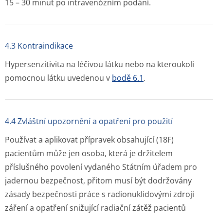
15 – 30 minut po intravenózním podání.
4.3 Kontraindikace
Hypersenzitivita na léčivou látku nebo na kteroukoli
pomocnou látku uvedenou v
bodě 6.1
.
4.4 Zvláštní upozornění a opatření pro použití
Používat a aplikovat přípravek obsahující (
18
F)
pacientům může jen osoba, která je držitelem
příslušného povolení vydaného Státním úřadem pro
jadernou bezpečnost, přitom musí být dodržovány
zásady bezpečnosti práce s radionuklidovými zdroji
záření a opatření snižující radiační zátěž pacientů