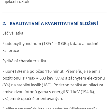
injekční roztok
2. KVALITATIVNÍ A KVANTITATIVNÍ SLOŽENÍ
Léčivá látka
Fludeoxythymidinum (
18
F) 1 – 8 GBq k datu a hodině
kalibrace
Fyzikální charakteristika
Fluor-(
18
F) má poločas 110 minut. Přeměňuje se emisí
pozitronu (P+max = 633 keV, 97%) a záchytem elektronu
(3%) na stabilní kyslík (18O). Pozitron zaniká anihilací za
emise dvou fotonů gama s energií 511 keV (194 %),
vzájemně opačně orientovaných.