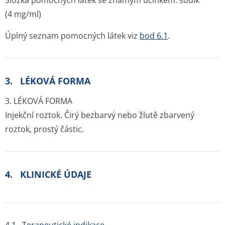
Složka pomocných látek se známým účinkem: sodík
(4 mg/ml)
Úplný seznam pomocných látek viz
bod 6.1
.
3. LÉKOVÁ FORMA
3. LÉKOVÁ FORMA
Injekční roztok. Čirý bezbarvý nebo žlutě zbarvený
roztok, prostý částic.
4. KLINICKÉ ÚDAJE