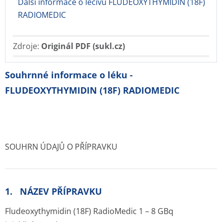
Další informace o léčivu FLUDEOXYTHYMIDIN (18F)
RADIOMEDIC
Zdroje:
Originál PDF (sukl.cz)
Souhrnné informace o léku -
FLUDEOXYTHYMIDIN (18F) RADIOMEDIC
SOUHRN ÚDAJŮ O PŘÍPRAVKU
1. NÁZEV PŘÍPRAVKU
Fludeoxythymidin (18F) RadioMedic 1 – 8 GBq