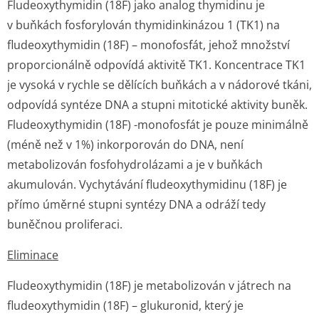
Fludeoxythymidin (
18
F) jako analog thymidinu je
v buňkách fosforylován thymidinkinázou 1 (TK1) na
fludeoxythymidin (
18
F) – monofosfát, jehož množství
proporcionálně odpovídá aktivitě TK1. Koncentrace TK1
je vysoká v rychle se dělících buňkách a v nádorové tkáni,
odpovídá syntéze DNA a stupni mitotické aktivity buněk.
Fludeoxythymidin (
18
F) -monofosfát je pouze minimálně
(méně než v 1%) inkorporován do DNA, není
metabolizován fosfohydrolázami a je v buňkách
akumulován. Vychytávání fludeoxythymidinu (
18
F) je
přímo úměrné stupni syntézy DNA a odráží tedy
buněčnou proliferaci.
Eliminace
Fludeoxythymidin (
18
F) je metabolizován v játrech na
fludeoxythymidin (
18
F) – glukuronid, který je