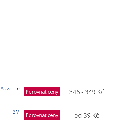
Advance
346 - 349 Kč
Porovnat ceny
3M
od 39 Kč
Porovnat ceny