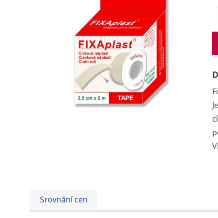
D
F
J
c
p
V
Srovnání cen