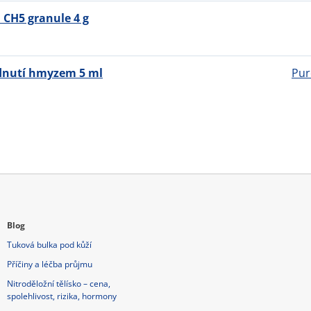
CH5 granule 4 g
odnutí hmyzem 5 ml
Pur
Blog
Tuková bulka pod kůží
Příčiny a léčba průjmu
Nitroděložní tělísko – cena,
spolehlivost, rizika, hormony