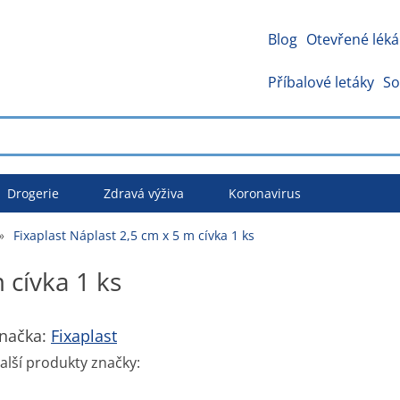
Blog
Otevřené léká
Příbalové letáky
So
Drogerie
Zdravá výživa
Koronavirus
»
Fixaplast Náplast 2,5 cm x 5 m cívka 1 ks
 cívka 1 ks
načka:
Fixaplast
alší produkty značky: