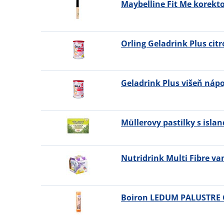
Maybelline Fit Me korektor
Orling Geladrink Plus citr
Geladrink Plus višeň nápo
Müllerovy pastilky s isla
Nutridrink Multi Fibre va
Boiron LEDUM PALUSTRE C