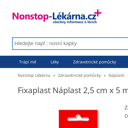
Trápí mě
Léky
Zdravotnické pomůcky
Nonstop Lékárna
»
Zdravotnické pomůcky
»
Náplasti
Fixaplast Náplast 2,5 cm x 5 m
Z
D