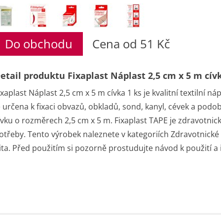
Do obchodu
Cena od 51 Kč
etail produktu Fixaplast Náplast 2,5 cm x 5 m cívk
ixaplast Náplast 2,5 cm x 5 m cívka 1 ks je kvalitní textilní n
e určena k fixaci obvazů, obkladů, sond, kanyl, cévek a po
ívku o rozměrech 2,5 cm x 5 m. Fixaplast TAPE je zdravotnic
otřeby. Tento výrobek naleznete v kategoriích Zdravotnické 
ita. Před použitím si pozorně prostudujte návod k použití 