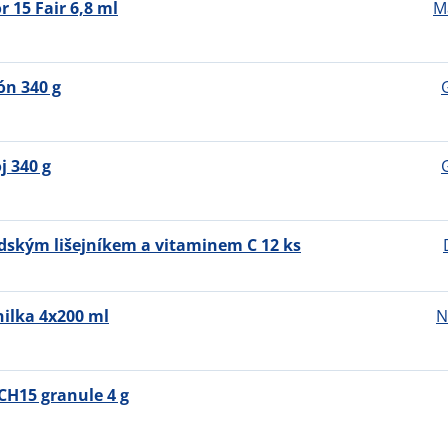
 15 Fair 6,8 ml
M
ón 340 g
j 340 g
ndským lišejníkem a vitaminem C 12 ks
nilka 4x200 ml
N
H15 granule 4 g