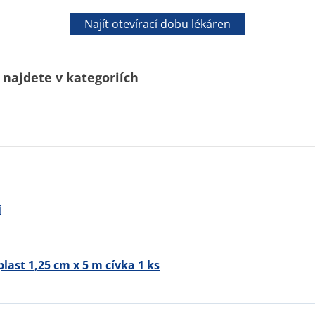
Najít otevírací dobu lékáren
s najdete v kategoriích
í
last 1,25 cm x 5 m cívka 1 ks