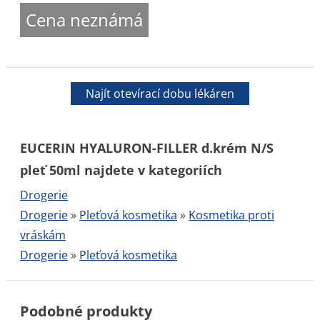
Cena neznámá
Najít otevírací dobu lékáren
EUCERIN HYALURON-FILLER d.krém N/S
pleť 50ml najdete v kategoriích
Drogerie
Drogerie
»
Pleťová kosmetika
»
Kosmetika proti
vráskám
Drogerie
»
Pleťová kosmetika
Podobné produkty