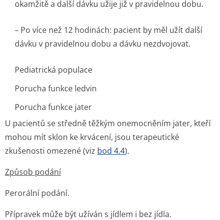
okamžitě a další dávku užije již v pravidelnou dobu.
– Po více než 12 hodinách: pacient by měl užít další
dávku v pravidelnou dobu a dávku nezdvojovat.
Pediatrická populace
Porucha funkce ledvin
Porucha funkce jater
U pacientů se středně těžkým onemocněním jater, kteří
mohou mít sklon ke krvácení, jsou terapeutické
zkušenosti omezené (viz
bod 4.4
).
Způsob podání
Perorální podání.
Přípravek může být užíván s jídlem i bez jídla.