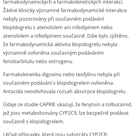
farmakodynamických a farmakokinetických interakcí.
Žádné klinicky významné farmakodynamické interakce
nebyly pozorovány při současném podávání
klopidogrelu s atenololem ani nifedipinem nebo
atenololem a nifedipinem současně. Dále bylo zjištěno,
že farmakodynamická aktivita klopidogrelu nebyla
významně ovlivněna současným podáváním
fenobarbitalu nebo estrogenu.
Farmakokinetika digoxinu nebo teofylinu nebyla při
současném podávání s klopidogrelem ovlivněna.
Antacida neovlivňovala rozsah absorpce klopidogrelu.
Údaje ze studie CAPRIE ukazují, že fenytoin a tolbutamid,
jež jsou metabolizovány CYP2C9, lze bezpečně podávat
současně s klopidogrelem.
Léčivé přípravky, které jsou substráty CYP2C8: