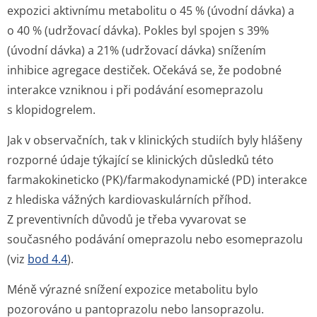
expozici aktivnímu metabolitu o 45 % (úvodní dávka) a
o 40 % (udržovací dávka). Pokles byl spojen s 39%
(úvodní dávka) a 21% (udržovací dávka) snížením
inhibice agregace destiček. Očekává se, že podobné
interakce vzniknou i při podávání esomeprazolu
s klopidogrelem.
Jak v observačních, tak v klinických studiích byly hlášeny
rozporné údaje týkající se klinických důsledků této
farmakokineticko (PK)/farmakody­namické (PD) interakce
z hlediska vážných kardiovaskulárních příhod.
Z preventivních důvodů je třeba vyvarovat se
současného podávání omeprazolu nebo esomeprazolu
(viz
bod 4.4
).
Méně výrazné snížení expozice metabolitu bylo
pozorováno u pantoprazolu nebo lansoprazolu.