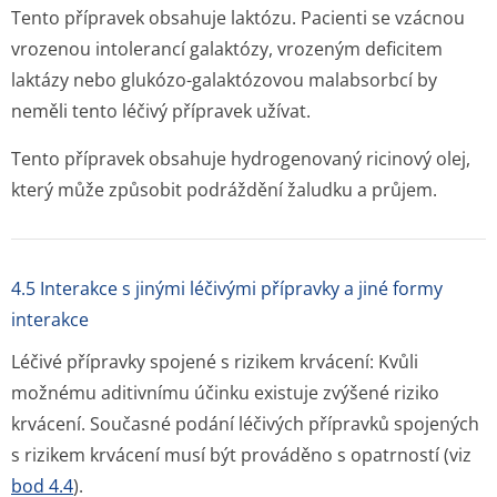
Tento přípravek obsahuje laktózu. Pacienti se vzácnou
vrozenou intolerancí galaktózy, vrozeným deficitem
laktázy nebo glukózo-galaktózovou malabsorbcí by
neměli tento léčivý přípravek užívat.
Tento přípravek obsahuje hydrogenovaný ricinový olej,
který může způsobit podráždění žaludku a průjem.
4.5 Interakce s jinými léčivými přípravky a jiné formy
interakce
Léčivé přípravky spojené s rizikem krvácení:
Kvůli
možnému aditivnímu účinku existuje zvýšené riziko
krvácení. Současné podání léčivých přípravků spojených
s rizikem krvácení musí být prováděno s opatrností (viz
bod 4.4
).