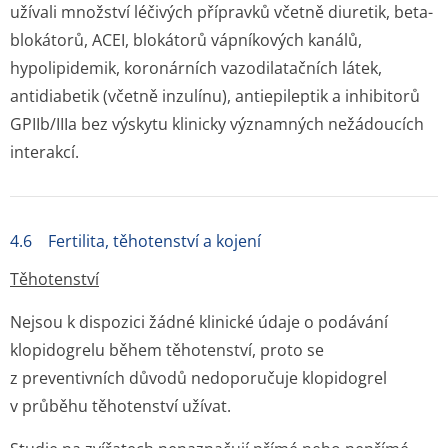
užívali množství léčivých přípravků včetně diuretik, beta-
blokátorů, ACEI, blokátorů vápníkových kanálů,
hypolipidemik, koronárních vazodilatačních látek,
antidiabetik (včetně inzulínu), antiepileptik a inhibitorů
GPIIb/IIIa bez výskytu klinicky významných nežádoucích
interakcí.
4.6 Fertilita, těhotenství a kojení
Těhotenství
Nejsou k dispozici žádné klinické údaje o podávání
klopidogrelu během těhotenství, proto se
z preventivních důvodů nedoporučuje klopidogrel
v průběhu těhotenství užívat.