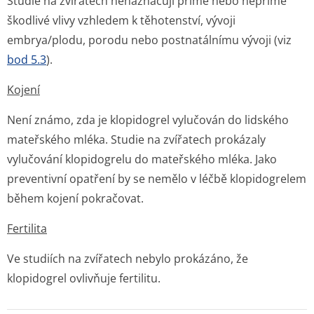
Studie na zvířatech nenaznačují přímé nebo nepřímé
škodlivé vlivy vzhledem k těhotenství, vývoji
embrya/plodu, porodu nebo postnatálnímu vývoji (viz
bod 5.3
).
Kojení
Není známo, zda je klopidogrel vylučován do lidského
mateřského mléka. Studie na zvířatech prokázaly
vylučování klopidogrelu do mateřského mléka. Jako
preventivní opatření by se nemělo v léčbě klopidogrelem
během kojení pokračovat.
Fertilita
Ve studiích na zvířatech nebylo prokázáno, že
klopidogrel ovlivňuje fertilitu.