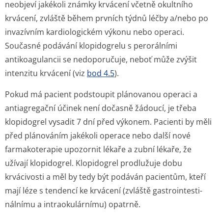
neobjeví jakékoli známky krvácení včetně okultního
krvácení, zvláště během prvních týdnů léčby a/nebo po
invazívním kardiologickém výkonu nebo operaci.
Současné podávání klopidogrelu s perorálními
antikoagulancii se nedoporučuje, neboť může zvýšit
intenzitu krvácení (viz
bod 4.5
).
Pokud má pacient podstoupit plánovanou operaci a
antiagregační účinek není dočasně žádoucí, je třeba
klopidogrel vysadit 7 dní před výkonem. Pacienti by měli
před plánováním jakékoli operace nebo další nové
farmakoterapie upozornit lékaře a zubní lékaře, že
užívají klopidogrel. Klopidogrel prodlužuje dobu
krvácivosti a měl by tedy být podáván pacientům, kteří
mají léze s tendencí ke krvácení (zvláště gastrointesti­
nálnímu a intraokulárnímu) opatrně.