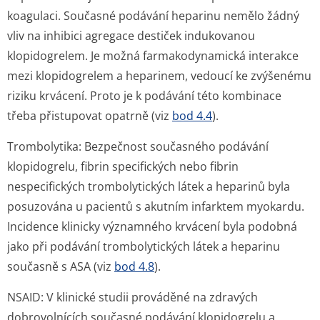
koagulaci. Současné podávání heparinu nemělo žádný
vliv na inhibici agregace destiček indukovanou
klopidogrelem. Je možná farmakodynamická interakce
mezi klopidogrelem a heparinem, vedoucí ke zvýšenému
riziku krvácení. Proto je k podávání této kombinace
třeba přistupovat opatrně (viz
bod 4.4
).
Trombolytika:
Bezpečnost současného podávání
klopidogrelu, fibrin specifických nebo fibrin
nespecifických trombolytických látek a heparinů byla
posuzována u pacientů s akutním infarktem myokardu.
Incidence klinicky významného krvácení byla podobná
jako při podávání trombolytických látek a heparinu
současně s ASA (viz
bod 4.8
).
NSAID:
V klinické studii prováděné na zdravých
dobrovolnících současné podávání klopidogrelu a