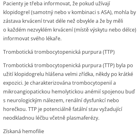
Pacienty je třeba informovat, že pokud užívají
klopidogrel (samotný nebo v kombinaci s ASA), mohla by
zástava krvácení trvat déle než obvykle a že by měli
o každém nezvyklém krvácení (místě výskytu nebo délce)
informovat svého lékaře.
Trombotická trombocytopenická purpura (TTP)
Trombotická trombocytopenická purpura (TTP) byla po
užití klopidogrelu hlášena velmi zřídka, někdy po krátké
expozici. Je charakterizována trombocytopenií a
mikroangiopatickou hemolytickou anémií spojenou buď
s neurologickým nálezem, renální dysfunkcí nebo
horečkou. TTP je potenciálně fatální stav vyžadující
neodkladnou léčbu včetně plasmaferézy.
Získaná hemofilie