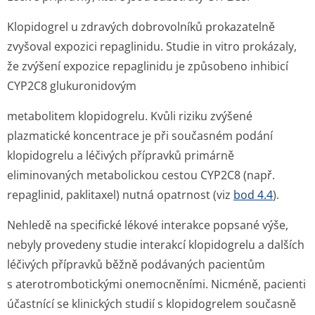
Klopidogrel u zdravých dobrovolníků prokazatelně
zvyšoval expozici repaglinidu. Studie in vitro prokázaly,
že zvýšení expozice repaglinidu je způsobeno inhibicí
CYP2C8 glukuronidovým
metabolitem klopidogrelu. Kvůli riziku zvýšené
plazmatické koncentrace je při současném podání
klopidogrelu a léčivých přípravků primárně
eliminovaných metabolickou cestou CYP2C8 (např.
repaglinid, paklitaxel) nutná opatrnost (viz
bod 4.4
).
Nehledě na specifické lékové interakce popsané výše,
nebyly provedeny studie interakcí klopidogrelu a dalších
léčivých přípravků běžně podávaných pacientům
s aterotrombo­tickými onemocněními. Nicméně, pacienti
účastnící se klinických studií s klopidogrelem současně