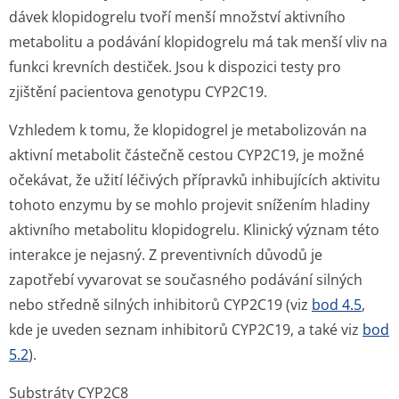
dávek klopidogrelu tvoří menší množství aktivního
metabolitu a podávání klopidogrelu má tak menší vliv na
funkci krevních destiček. Jsou k dispozici testy pro
zjištění pacientova genotypu CYP2C19.
Vzhledem k tomu, že klopidogrel je metabolizován na
aktivní metabolit částečně cestou CYP2C19, je možné
očekávat, že užití léčivých přípravků inhibujících aktivitu
tohoto enzymu by se mohlo projevit snížením hladiny
aktivního metabolitu klopidogrelu. Klinický význam této
interakce je nejasný. Z preventivních důvodů je
zapotřebí vyvarovat se současného podávání silných
nebo středně silných inhibitorů CYP2C19 (viz
bod 4.5
,
kde je uveden seznam inhibitorů CYP2C19, a také viz
bod
5.2
).
Substráty CYP2C8