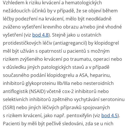
Vzhledem k riziku krvácení a hematologických
nežádoucích účinků by v případě, že se objeví během
léčby podezření na krvácení, mělo být neodkladně
zváženo vyšetření krevního obrazu a/nebo jiné vhodné
vyšetření (viz
bod 4.8
). Stejně jako u ostatních
protidestičkových léčiv (antiagregancií) by klopidogrel
měl být užíván s opatrností u pacientů s možným
rizikem zvýšeného krvácení po traumatu, operaci nebo
v důsledku jiných patologických stavů a v případě
současného podání klopidogrelu a ASA, heparinu,
inhibitorů glykoproteinu IIb/IIIa nebo nesteroidních
antiflogistik (NSAID) včetně cox-2 inhibitorů nebo
selektivních inhibitorů zpětného vychytávání serotoninu
(SSRI) nebo jiných léčivých přípravků spojovaných
s rizikem krvácení, jako např. pentoxifylin (viz
bod 4.5
).
Pacienti by měli být pečlivě sledováni, zda se u nich