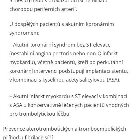
6 měsíci) nebo s prokázanou ischemickou
chorobou periferních arterií.
U dospělých pacientů s akutním koronárním
syndromem:
– Akutní koronární syndrom bez ST elevace
(nestabilní angina pectoris nebo non-Q infarkt
myokardu), včetně pacientů, kteří po perkutánní
koronární intervenci podstupují implantaci stentu,
v kombinaci s kyselinou acetylsalicylo­vou (ASA).
– Akutní infarkt myokardu s ST elevací v kombinaci
s ASA u konzervativně léčených pacientů vhodných
pro trombolytickou­ léčbu.
Prevence aterotrombotických a tromboembolických
příhod u fibrilace síní