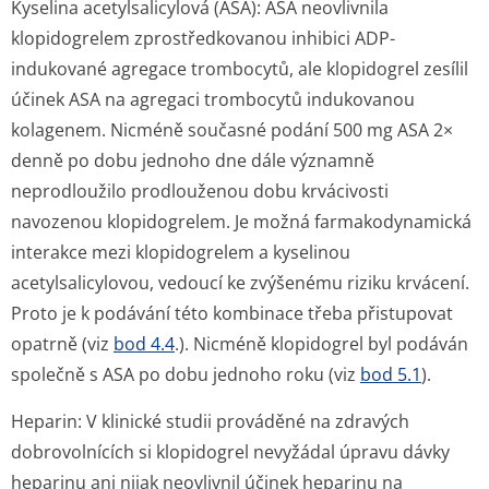
Kyselina acetylsalicylová (ASA):
ASA neovlivnila
klopidogrelem zprostředkovanou inhibici ADP-
indukované agregace trombocytů, ale klopidogrel zesílil
účinek ASA na agregaci trombocytů indukovanou
kolagenem. Nicméně současné podání 500 mg ASA 2×
denně po dobu jednoho dne dále významně
neprodloužilo prodlouženou dobu krvácivosti
navozenou klopidogrelem. Je možná farmakodynamická
interakce mezi klopidogrelem a kyselinou
acetylsalicylovou, vedoucí ke zvýšenému riziku krvácení.
Proto je k podávání této kombinace třeba přistupovat
opatrně (viz
bod 4.4
.). Nicméně klopidogrel byl podáván
společně s ASA po dobu jednoho roku (viz
bod 5.1
).
Heparin:
V klinické studii prováděné na zdravých
dobrovolnících si klopidogrel nevyžádal úpravu dávky
heparinu ani nijak neovlivnil účinek heparinu na