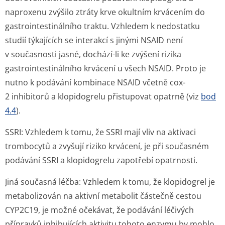
naproxenu zvýšilo ztráty krve okultním krvácením do
gastrointesti­nálního traktu. Vzhledem k nedostatku
studií týkajících se interakcí s jinými NSAID není
v současnosti jasné, dochází-li ke zvýšení rizika
gastrointesti­nálního krvácení u všech NSAID. Proto je
nutno k podávání kombinace NSAID včetně cox-
2 inhibitorů a klopidogrelu přistupovat opatrně (viz
bod
4.4
).
SSRI:
Vzhledem k tomu, že SSRI mají vliv na aktivaci
trombocytů a zvyšují riziko krvácení, je při současném
podávání SSRI a klopidogrelu zapotřebí opatrnosti.
Jiná současná léčba:
Vzhledem k tomu, že klopidogrel je
metabolizován na aktivní metabolit částečně cestou
CYP2C19, je možné očekávat, že podávání léčivých
přípravků inhibujících aktivitu tohoto enzymu by mohlo