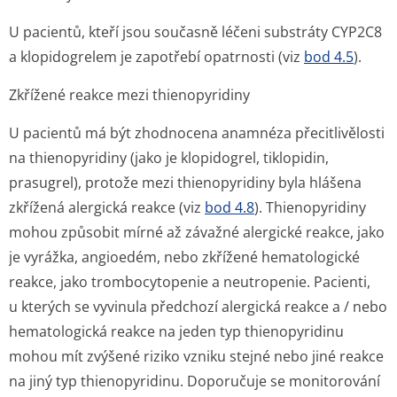
U pacientů, kteří jsou současně léčeni substráty CYP2C8
a klopidogrelem je zapotřebí opatrnosti (viz
bod 4.5
).
Zkřížené reakce mezi thienopyridiny
U pacientů má být zhodnocena anamnéza přecitlivělosti
na thienopyridiny (jako je klopidogrel, tiklopidin,
prasugrel), protože mezi thienopyridiny byla hlášena
zkřížená alergická reakce (viz
bod 4.8
). Thienopyridiny
mohou způsobit mírné až závažné alergické reakce, jako
je vyrážka, angioedém, nebo zkřížené hematologické
reakce, jako trombocytopenie a neutropenie. Pacienti,
u kterých se vyvinula předchozí alergická reakce a / nebo
hematologická reakce na jeden typ thienopyridinu
mohou mít zvýšené riziko vzniku stejné nebo jiné reakce
na jiný typ thienopyridinu. Doporučuje se monitorování