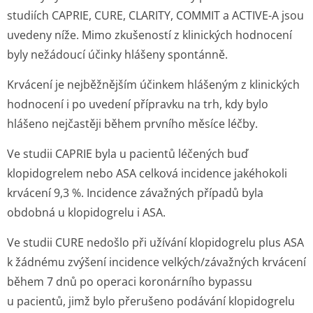
studiích CAPRIE, CURE, CLARITY, COMMIT a ACTIVE-A jsou
uvedeny níže. Mimo zkušeností z klinických hodnocení
byly nežádoucí účinky hlášeny spontánně.
Krvácení je nejběžnějším účinkem hlášeným z klinických
hodnocení i po uvedení přípravku na trh, kdy bylo
hlášeno nejčastěji během prvního měsíce léčby.
Ve studii CAPRIE byla u pacientů léčených buď
klopidogrelem nebo ASA celková incidence jakéhokoli
krvácení 9,3 %. Incidence závažných případů byla
obdobná u klopidogrelu i ASA.
Ve studii CURE nedošlo při užívání klopidogrelu plus ASA
k žádnému zvýšení incidence velkých/závažných krvácení
během 7 dnů po operaci koronárního bypassu
u pacientů, jimž bylo přerušeno podávání klopidogrelu