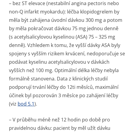
– bez ST elevace (nestabilní angina pectoris nebo
non-Q infarkt myokardu): léčba klopidogrelem by
měla být zahájena úvodní dávkou 300 mg a potom
by měla pokračovat dávkou 75 mg jednou denně
(s acetylsali­cylovou kyselinou (ASA) 75 – 325 mg
denně). Vzhledem k tomu, že vyšší dávky ASA byly
spojeny s vyšším rizikem krvácení, nedoporučuje se
podávat kyselinu acetylsalicylovou v dávkách
vyšších než 100 mg. Optimální délka léčby nebyla
formálně stanovena. Data z klinických studií
podporují trvání léčby do 12ti měsíců, maximální
účinek byl pozorován 3 měsíce po zahájení léčby
(viz
bod 5.1
).
– V průběhu méně než 12 hodin po době pro
pravidelnou dávku: pacient by měl užít dávku