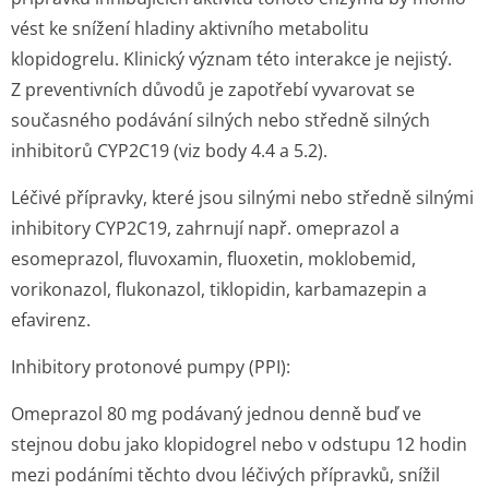
vést ke snížení hladiny aktivního metabolitu
klopidogrelu. Klinický význam této interakce je nejistý.
Z preventivních důvodů je zapotřebí vyvarovat se
současného podávání silných nebo středně silných
inhibitorů CYP2C19 (viz body 4.4 a 5.2).
Léčivé přípravky, které jsou silnými nebo středně silnými
inhibitory CYP2C19, zahrnují např. omeprazol a
esomeprazol, fluvoxamin, fluoxetin, moklobemid,
vorikonazol, flukonazol, tiklopidin, karbamazepin a
efavirenz.
Inhibitory protonové pumpy (PPI):
Omeprazol 80 mg podávaný jednou denně buď ve
stejnou dobu jako klopidogrel nebo v odstupu 12 hodin
mezi podáními těchto dvou léčivých přípravků, snížil