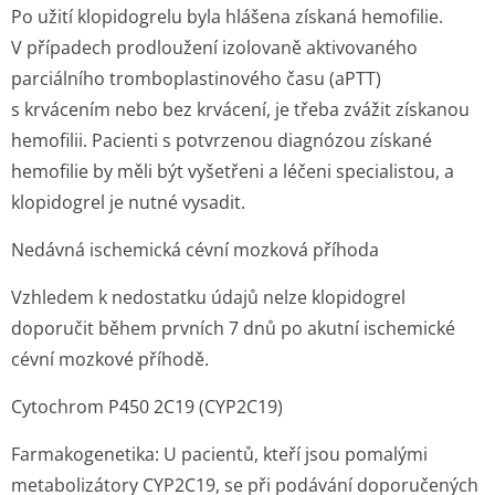
Po užití klopidogrelu byla hlášena získaná hemofilie.
V případech prodloužení izolovaně aktivovaného
parciálního tromboplastinového času (aPTT)
s krvácením nebo bez krvácení, je třeba zvážit získanou
hemofilii. Pacienti s potvrzenou diagnózou získané
hemofilie by měli být vyšetřeni a léčeni specialistou, a
klopidogrel je nutné vysadit.
Nedávná ischemická cévní mozková příhoda
Vzhledem k nedostatku údajů nelze klopidogrel
doporučit během prvních 7 dnů po akutní ischemické
cévní mozkové příhodě.
Cytochrom P450 2C19 (CYP2C19)
Farmakogenetika: U pacientů, kteří jsou pomalými
metabolizátory CYP2C19, se při podávání doporučených