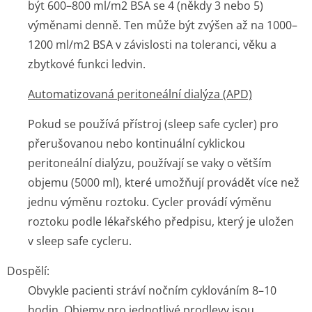
být 600–800 ml/m
2
BSA se 4 (někdy 3 nebo 5)
výměnami denně. Ten může být zvýšen až na 1000–
1200 ml/m
2
BSA v závislosti na toleranci, věku a
zbytkové funkci ledvin.
Automatizovaná peritoneální dialýza (APD)
Pokud se používá přístroj (
sleep safe
cycler) pro
přerušovanou nebo kontinuální cyklickou
peritoneální dialýzu, používají se vaky o větším
objemu (5000 ml), které umožňují provádět více než
jednu výměnu roztoku. Cycler provádí výměnu
roztoku podle lékařského předpisu, který je uložen
v sleep safe cycleru.
Dospělí:
Obvykle pacienti stráví nočním cyklováním 8–10
hodin. Objemy pro jednotlivé prodlevy jsou