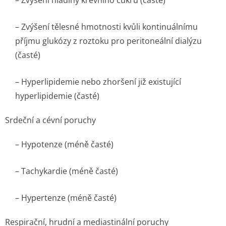
– Zvýšení hladiny krevního cukru (časté)
– Zvýšení tělesné hmotnosti kvůli kontinuálnímu
příjmu glukózy z roztoku pro peritoneální dialýzu
(časté)
– Hyperlipidemie nebo zhoršení již existující
hyperlipidemie (časté)
Srdeční a cévní poruchy
– Hypotenze (méně časté)
– Tachykardie (méně časté)
– Hypertenze (méně časté)
Respirační, hrudní a mediastinální poruchy