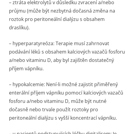
– ztráta elektrolytů v důsledku zvracení a/nebo
průjmu (může být nezbytná dočasná změna na
roztok pro peritoneální dialýzu s obsahem
draslíku).
– hyperparatyreóza: Terapie musí zahrnovat
podávání léků s obsahem kalciových vazačů fosforu
a/nebo vitaminu D, aby byl zajištěn dostatečný
příjem vápníku.
– hypokalcemie: Není-li možné zajistit přiměřený
enterální příjem vápníku pomocí kalciových vazačů
fosforu a/nebo vitaminu D, může být nutné
dočasně nebo trvale použít roztoky pro
peritoneální dialýzu s vyšší koncentrací vápníku.
– u pacientů podstupujících léčbu digitalisem: Je