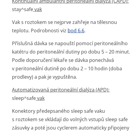
Kontinuální ambulantní peritoneální dialýza (CAPD):
stay^safe
vak
Vak s roztokem se nejprve zahřeje na tělesnou
teplotu. Podrobnosti viz
bod 6.6
.
Příslušná dávka se napouští pomocí peritoneálního
katétru do peritoneální dutiny po dobu 5 – 20 minut.
Podle doporučení lékaře se dávka ponechává
v peritoneální dutině po dobu 2 – 10 hodin (doba
prodlevy) a pak je vypuštěna.
Automatizovaná peritoneální dialýza (APD):
sleep^safe
vak
Konektory předepsaného
sleep safe
vaku
s roztokem se vkládají do volných vstupů
sleep safe
zásuvky a poté jsou cyclerem automaticky připojeny