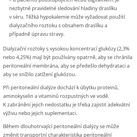
nezbytné pravidelné sledování hladiny draslíku
v séru. Těžká hypokalemie může vyžadovat použití
dialyzačního roztoku s obsahem draslíku a
případně úpravu stravy.
Dialyzační roztoky s vysokou koncentrací glukózy (2,3%
nebo 4,25%) mají být používány opatrně, aby se chránila
peritoneální membrána, aby se předešlo dehydrataci a
aby se snížilo zatížení glukózou.
Při peritoneální dialýze dochází k úbytku proteinů,
aminokyselin a vitaminů rozpustných ve vodě.
K zabránění jejich nedostatku je třeba zajistit adekvátní
výživu nebo jejich suplementaci.
Během dlouhotrvající peritoneální dialýzy se může
změnit transportní charakteristika peritoneální