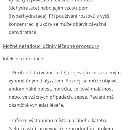
(dehydratace) nebo jejím vzestupem
(hyperhydratace). Při používání roztoků s vyšší
koncentrací glukózy se může objevit závažná
dehydratace.
Možné nežádoucí účinky léčebné procedury
Infekce a infestace
– Peritonitida (velmi časté) projevující se zakaleným
vypouštěným dialyzátem. Později se může objevit
abdominální bolest, horečka, celková malátnost
nebo, ve vzácných případech, sepse. Pacient má
okamžitě vyhledat lékaře.
– Infekce výstupního místa a průběhu katétru
(velmi časté), projevující se zarudnutím, otokem,