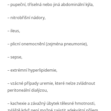
– pupeční, tříselná nebo jiná abdominální kýla,
– nitrobřišní nádory,
– ileus,
– plicní onemocnění (zejména pneumonie),
– sepse,
– extrémní hyperlipidemie,
– vzácné případy uremie, které nelze zvládnout
peritoneální dialýzou,
– kachexie a závažný úbytek tělesné hmotnosti,
zvláště když není možné zajistit adekvátní příjem