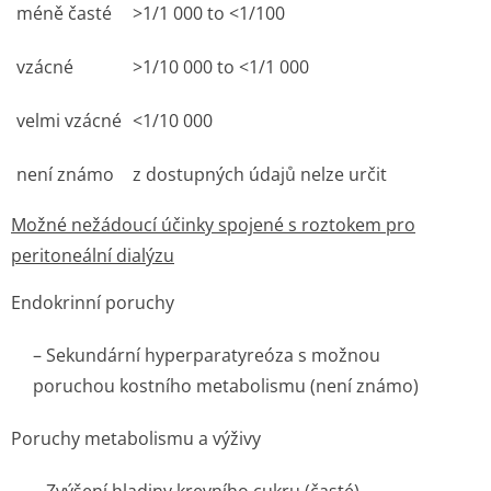
méně časté
>1/1 000 to <1/100
vzácné
>1/10 000 to <1/1 000
velmi vzácné
<1/10 000
není známo
z dostupných údajů nelze určit
Možné nežádoucí účinky spojené s roztokem pro
peritoneální dialýzu
Endokrinní poruchy
– Sekundární hyperparatyreóza s možnou
poruchou kostního metabolismu (není známo)
Poruchy metabolismu a výživy