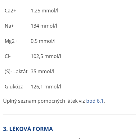
Ca
2+
1,25 mmol/l
Na
+
134 mmol/l
Mg
2+
0,5 mmol/l
Cl
-
102,5 mmol/l
(S)- Laktát
35 mmol/l
Glukóza
126,1 mmol/l
Úplný seznam pomocných látek viz
bod 6.1
.
3. LÉKOVÁ FORMA