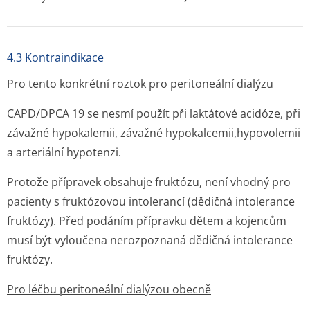
4.3 Kontraindikace
Pro tento konkrétní roztok pro peritoneální dialýzu
CAPD/DPCA 19 se nesmí použít při laktátové acidóze, při
závažné hypokalemii, závažné hypokalcemii,hy­povolemii
a arteriální hypotenzi.
Protože přípravek obsahuje fruktózu, není vhodný pro
pacienty s fruktózovou intolerancí (dědičná intolerance
fruktózy). Před podáním přípravku dětem a kojencům
musí být vyloučena nerozpoznaná dědičná intolerance
fruktózy.
Pro léčbu peritoneální dialýzou obecně