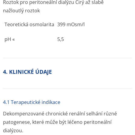
Roztok pro peritoneální dialýzu Čirý až slabě
nažloutlý roztok
Teoretická osmolarita
399 mOsm/l
pH «
5,5
4. KLINICKÉ ÚDAJE
4.1 Terapeutické indikace
Dekompenzované chronické renální selhání různé
patogenese, které může být léčeno peritoneální
dialýzou.