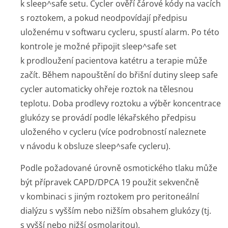
k
sleep^safe
setu. Cycler ověří čárové kódy na vacích
s roztokem, a pokud neodpovídají předpisu
uloženému v softwaru cycleru, spustí alarm. Po této
kontrole je možné připojit
sleep^safe
set
k prodloužení pacientova katétru a terapie může
začít. Během napouštění do břišní dutiny
sleep safe
cycler automaticky ohřeje roztok na tělesnou
teplotu. Doba prodlevy roztoku a výběr koncentrace
glukózy se provádí podle lékařského předpisu
uloženého v cycleru (více podrobností naleznete
v návodu k obsluze
sleep^safe
cycleru).
Podle požadované úrovně osmotického tlaku může
být přípravek CAPD/DPCA 19 použit sekvenčně
v kombinaci s jiným roztokem pro peritoneální
dialýzu s vyšším nebo nižším obsahem glukózy (tj.
s vyšší nebo nižší osmolaritou).