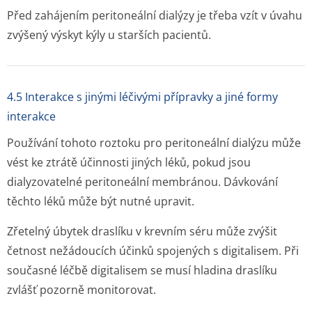
Před zahájením peritoneální dialýzy je třeba vzít v úvahu
zvýšený výskyt kýly u starších pacientů.
4.5 Interakce s jinými léčivými přípravky a jiné formy
interakce
Používání tohoto roztoku pro peritoneální dialýzu může
vést ke ztrátě účinnosti jiných léků, pokud jsou
dialyzovatelné peritoneální membránou. Dávkování
těchto léků může být nutné upravit.
Zřetelný úbytek draslíku v krevním séru může zvýšit
četnost nežádoucích účinků spojených s digitalisem. Při
současné léčbě digitalisem se musí hladina draslíku
zvlášť pozorně monitorovat.