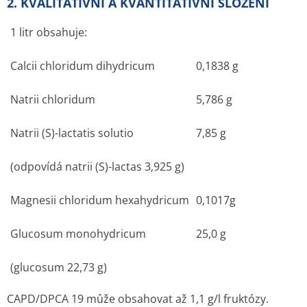
2. KVALITATIVNÍ A KVANTITATIVNÍ SLOŽENÍ
1 litr obsahuje:
Calcii chloridum dihydricum
0,1838 g
Natrii chloridum
5,786 g
Natrii (S)-lactatis solutio
7,85 g
(odpovídá natrii (S)-lactas 3,925 g)
Magnesii chloridum hexahydricum
0,1017g
Glucosum monohydricum
25,0 g
(glucosum 22,73 g)
CAPD/DPCA 19 může obsahovat až 1,1 g/l fruktózy.