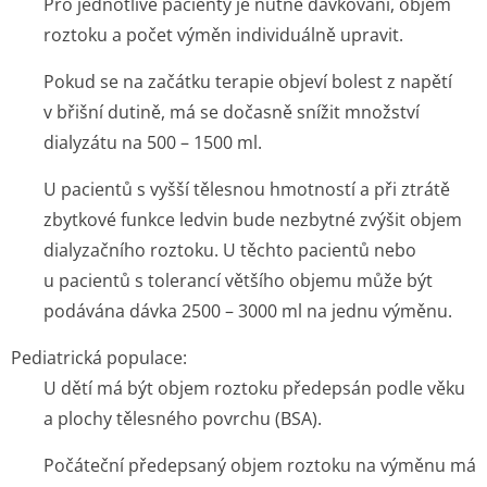
Pro jednotlivé pacienty je nutné dávkování, objem
roztoku a počet výměn individuálně upravit.
Pokud se na začátku terapie objeví bolest z napětí
v břišní dutině, má se dočasně snížit množství
dialyzátu na 500 – 1500 ml.
U pacientů s vyšší tělesnou hmotností a při ztrátě
zbytkové funkce ledvin bude nezbytné zvýšit objem
dialyzačního roztoku. U těchto pacientů nebo
u pacientů s tolerancí většího objemu může být
podávána dávka 2500 – 3000 ml na jednu výměnu.
Pediatrická populace:
U dětí má být objem roztoku předepsán podle věku
a plochy tělesného povrchu (BSA).
Počáteční předepsaný objem roztoku na výměnu má