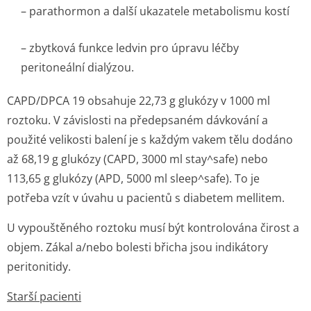
– parathormon a další ukazatele metabolismu kostí
– zbytková funkce ledvin pro úpravu léčby
peritoneální dialýzou.
CAPD/DPCA 19 obsahuje 22,73 g glukózy v 1000 ml
roztoku. V závislosti na předepsaném dávkování a
použité velikosti balení je s každým vakem tělu dodáno
až 68,19 g glukózy (CAPD, 3000 ml
stay^safe)
nebo
113,65 g glukózy (APD, 5000 ml
sleep^safe).
To je
potřeba vzít v úvahu u pacientů s diabetem mellitem.
U vypouštěného roztoku musí být kontrolována čirost a
objem. Zákal a/nebo bolesti břicha jsou indikátory
peritonitidy.
Starší pacienti