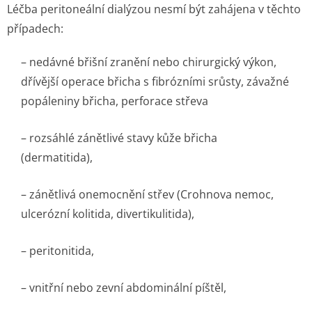
Léčba peritoneální dialýzou nesmí být zahájena v těchto
případech:
– nedávné břišní zranění nebo chirurgický výkon,
dřívější operace břicha s fibrózními srůsty, závažné
popáleniny břicha, perforace střeva
– rozsáhlé zánětlivé stavy kůže břicha
(dermatitida),
– zánětlivá onemocnění střev (Crohnova nemoc,
ulcerózní kolitida, divertikulitida),
– peritonitida,
– vnitřní nebo zevní abdominální píštěl,