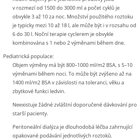
v rozmezí od 1500 do 3000 ml a počet cyklů je
obvykle 3 až 10 za noc. Množství použitého roztoku
je typicky mezi 10 až 18 l, ale může být i v rozsahu od
6 do 30 l. Noční terapie cyclerem je obvykle
kombinována s 1 nebo 2 výměnami během dne.
Pediatrická populace:
Objem výměny má být 800–1000 ml/m
2
BSA, s 5–10
výměnami během noci. To může být zvýšeno až na
1400 ml/m
2
BSA v závislosti na toleranci, věku a
zbytkové funkci ledvin.
Neexistuje žádné zvláštní doporučené dávkování pro
starší pacienty.
Peritoneální dialýza je dlouhodobá léčba zahrnující
opakované podávání jednotlivých roztoků.