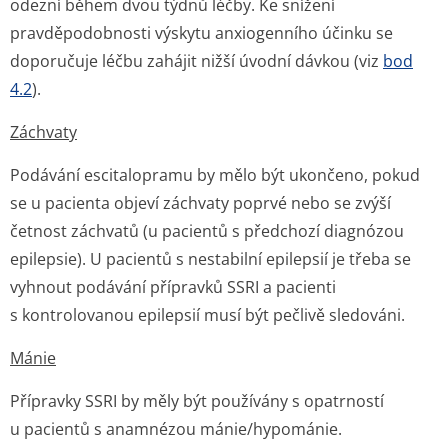
odezní během dvou týdnů léčby. Ke snížení
pravděpodobnosti výskytu anxiogenního účinku se
doporučuje léčbu zahájit nižší úvodní dávkou (viz
bod
4.2
).
Záchvaty
Podávání escitalopramu by mělo být ukončeno, pokud
se u pacienta objeví záchvaty poprvé nebo se zvýší
četnost záchvatů (u pacientů s předchozí diagnózou
epilepsie). U pacientů s nestabilní epilepsií je třeba se
vyhnout podávání přípravků SSRI a pacienti
s kontrolovanou epilepsií musí být pečlivě sledováni.
Mánie
Přípravky SSRI by měly být používány s opatrností
u pacientů s anamnézou mánie/hypománie.