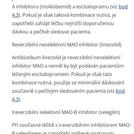
A inhibitoru (moklobemid) a escitalopramu (viz
bod
4.3
). Pokud je však taková kombinace nutná, je
zapotřebí zahájit léčbu nejnižší doporučenou
dávkou a pečlivě sledovat pacienta.
Reverzibilní neselektivní MAO inhibitor (linezolid)
Antibiotikum linezolid je reverzibilní neselektivní
inhibitor MAO a neměl by být podáván pacientům
léčeným escitalopramem. Pokud je však tato
kombinace nutná, použije se minimální dávkování
současně s pečlivým sledováním pacienta (viz
bod
4.3
).
Ireverzibilní selektivní MAO-B inhibitor (selegilin)
Při současné léčbě s ireverzibilním inhibitorem MAO-
B selegilinem je zapotřebí zvýšené opatrnosti