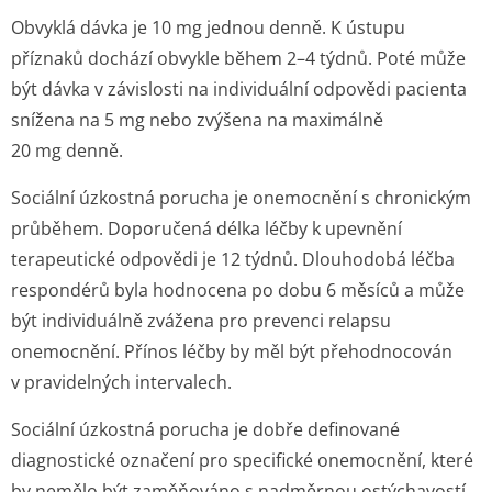
Obvyklá dávka je 10 mg jednou denně. K ústupu
příznaků dochází obvykle během 2–4 týdnů. Poté může
být dávka v závislosti na individuální odpovědi pacienta
snížena na 5 mg nebo zvýšena na maximálně
20 mg denně.
Sociální úzkostná porucha je onemocnění s chronickým
průběhem. Doporučená délka léčby k upevnění
terapeutické odpovědi je 12 týdnů. Dlouhodobá léčba
respondérů byla hodnocena po dobu 6 měsíců a může
být individuálně zvážena pro prevenci relapsu
onemocnění. Přínos léčby by měl být přehodnocován
v pravidelných intervalech.
Sociální úzkostná porucha je dobře definované
diagnostické označení pro specifické onemocnění, které
by nemělo být zaměňováno s nadměrnou ostýchavostí.