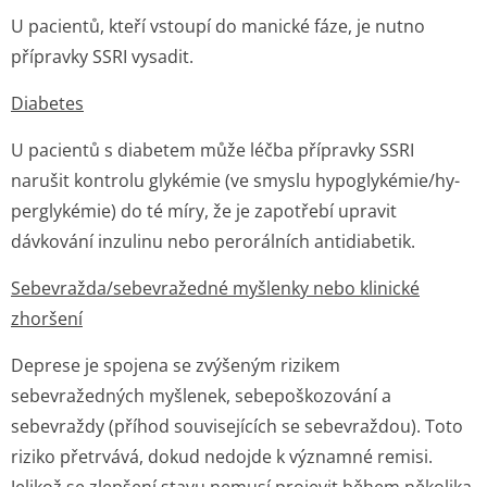
U pacientů, kteří vstoupí do manické fáze, je nutno
přípravky SSRI vysadit.
Diabetes
U pacientů s diabetem může léčba přípravky SSRI
narušit kontrolu glykémie (ve smyslu hypoglykémie/hy­
perglykémie) do té míry, že je zapotřebí upravit
dávkování inzulinu nebo perorálních antidiabetik.
Sebevražda/se­bevražedné myšlenky nebo klinické
zhoršení
Deprese je spojena se zvýšeným rizikem
sebevražedných myšlenek, sebepoškozování a
sebevraždy (příhod souvisejících se sebevraždou). Toto
riziko přetrvává, dokud nedojde k významné remisi.