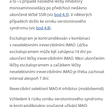
a to i v případě následné léčby inhibitory
monoaminooxidázy po předchozí nedávno
ukončené léčbě SSRI (viz
bod 4.3
). V některých
případech došlo ke vzniku serotoninového
syndromu (viz
bod 4.8
).
Escitalopram je kontraindikován v kombinaci
s neselektivními ireverzibilními IMAO. Léčba
escitalopramem může být zahájena 14 dní po
ukončení léčby ireverzibilními IMAO. Mezi ukončením
léčby escitalopramem a začátkem léčby
neselektivními ireverzibilními IMAO je třeba zachovat
interval alespoň 7 dní.
Reverzibilní selektivní MAO-A inhibitor (moklobemid)
Vzhledem k riziku vzniku serotoninového syndromu
je kontraindikováno současné užívání MAO-