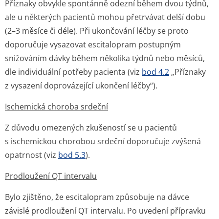
Příznaky obvykle spontánně odezní během dvou týdnů,
ale u některých pacientů mohou přetrvávat delší dobu
(2–3 měsíce či déle). Při ukončování léčby se proto
doporučuje vysazovat escitalopram postupným
snižováním dávky během několika týdnů nebo měsíců,
dle individuální potřeby pacienta (viz
bod 4.2
„Příznaky
z vysazení doprovázející ukončení léčby“).
Ischemická choroba srdeční
Z důvodu omezených zkušeností se u pacientů
s ischemickou chorobou srdeční doporučuje zvýšená
opatrnost (viz
bod 5.3
).
Prodloužení QT intervalu
Bylo zjištěno, že escitalopram způsobuje na dávce
závislé prodloužení QT intervalu. Po uvedení přípravku