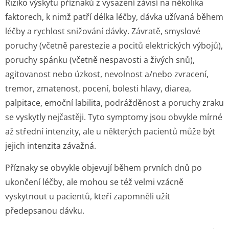
Riziko výskytu příznaků z vysazení závisí na několika
faktorech, k nimž patří délka léčby, dávka užívaná během
léčby a rychlost snižování dávky. Závratě, smyslové
poruchy (včetně parestezie a pocitů elektrických výbojů),
poruchy spánku (včetně nespavosti a živých snů),
agitovanost nebo úzkost, nevolnost a/nebo zvracení,
tremor, zmatenost, pocení, bolesti hlavy, diarea,
palpitace, emoční labilita, podrážděnost a poruchy zraku
se vyskytly nejčastěji. Tyto symptomy jsou obvykle mírné
až střední intenzity, ale u některých pacientů může být
jejich intenzita závažná.
Příznaky se obvykle objevují během prvních dnů po
ukončení léčby, ale mohou se též velmi vzácně
vyskytnout u pacientů, kteří zapomněli užít
předepsanou dávku.