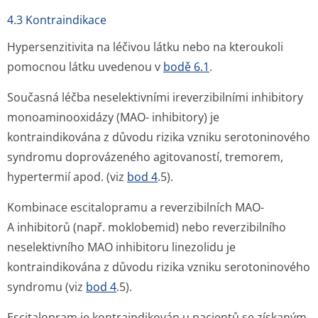
4.3 Kontraindikace
Hypersenzitivita na léčivou látku nebo na kteroukoli
pomocnou látku uvedenou v
bodě 6.1
.
Současná léčba neselektivními
ireverzibilními
inhibitory
monoaminooxidázy (MAO- inhibitory) je
kontraindikována z důvodu rizika vzniku serotoninového
syndromu doprovázeného agitovaností, tremorem,
hypertermií apod. (viz
bod 4
.5).
Kombinace escitalopramu a
reverzibilních
MAO-
A inhibitorů (např. moklobemid) nebo
reverzibilního
neselektivního
MAO inhibitoru linezolidu je
kontraindikována z důvodu rizika vzniku serotoninového
syndromu (viz
bod 4
.5).
Escitalopram je kontraindikován u pacientů se získaným