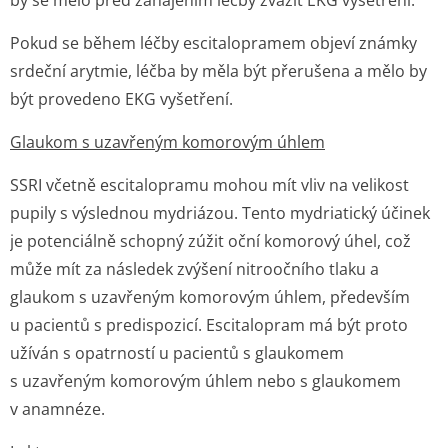
by se mělo před zahájením léčby zvážit EKG vyšetření.
Pokud se během léčby escitalopramem objeví známky
srdeční arytmie, léčba by měla být přerušena a mělo by
být provedeno EKG vyšetření.
Glaukom s uzavřeným komorovým úhlem
SSRI včetně escitalopramu mohou mít vliv na velikost
pupily s výslednou mydriázou. Tento mydriatický účinek
je potenciálně schopný zúžit oční komorový úhel, což
může mít za následek zvýšení nitroočního tlaku a
glaukom s uzavřeným komorovým úhlem, především
u pacientů s predispozicí. Escitalopram má být proto
užíván s opatrností u pacientů s glaukomem
s uzavřeným komorovým úhlem nebo s glaukomem
v anamnéze.