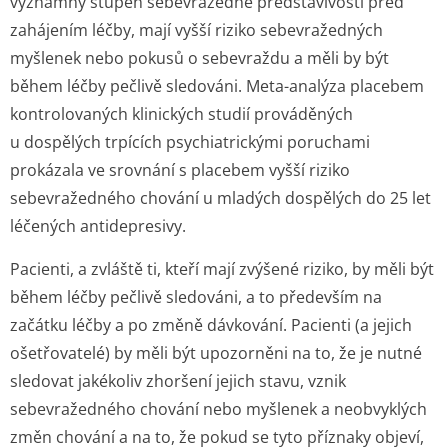
významný stupeň sebevražedné představivosti před
zahájením léčby, mají vyšší riziko sebevražedných
myšlenek nebo pokusů o sebevraždu a měli by být
během léčby pečlivě sledováni. Meta-analýza placebem
kontrolovaných klinických studií prováděných
u dospělých trpících psychiatrickými poruchami
prokázala ve srovnání s placebem vyšší riziko
sebevražedného chování u mladých dospělých do 25 let
léčených antidepresivy.
Pacienti, a zvláště ti, kteří mají zvýšené riziko, by měli být
během léčby pečlivě sledováni, a to především na
začátku léčby a po změně dávkování. Pacienti (a jejich
ošetřovatelé) by měli být upozorněni na to, že je nutné
sledovat jakékoliv zhoršení jejich stavu, vznik
sebevražedného chování nebo myšlenek a neobvyklých
změn chování a na to, že pokud se tyto příznaky objeví,