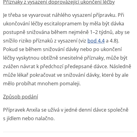
Příznaky z vysazení doprovázející ukončení léčby
Je třeba se vyvarovat náhlého vysazení přípravku. Při
ukončování léčby escitalopramem by měla být dávka
postupně snižována během nejméně 1–2 týdnů, aby se
snížilo riziko příznaků z vysazení (viz
bod 4.4
a 4.8).
Pokud se během snižování dávky nebo po ukončení
léčby vyskytnou obtížně snesitelné příznaky, může být
zvážen návrat k předchozí předepsané dávce. Následně
může lékař pokračovat ve snižování dávky, které by ale
mělo probíhat mnohem pomaleji.
Způsob podání
Přípravek Anxila se užívá v jedné denní dávce společně
s jídlem nebo nalačno.