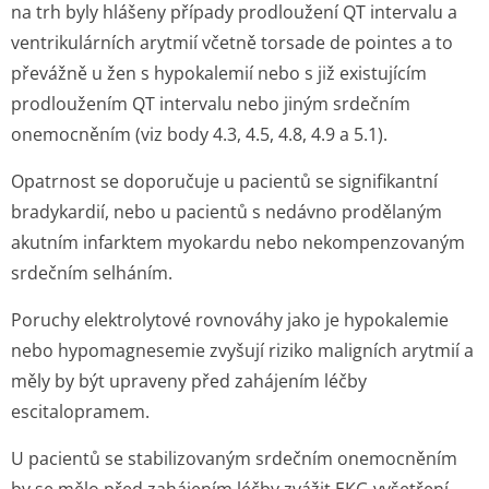
na trh byly hlášeny případy prodloužení QT intervalu a
ventrikulárních arytmií včetně torsade de pointes a to
převážně u žen s hypokalemií nebo s již existujícím
prodloužením QT intervalu nebo jiným srdečním
onemocněním (viz body 4.3, 4.5, 4.8, 4.9 a 5.1).
Opatrnost se doporučuje u pacientů se signifikantní
bradykardií, nebo u pacientů s nedávno prodělaným
akutním infarktem myokardu nebo nekompenzovaným
srdečním selháním.
Poruchy elektrolytové rovnováhy jako je hypokalemie
nebo hypomagnesemie zvyšují riziko maligních arytmií a
měly by být upraveny před zahájením léčby
escitalopramem.
U pacientů se stabilizovaným srdečním onemocněním