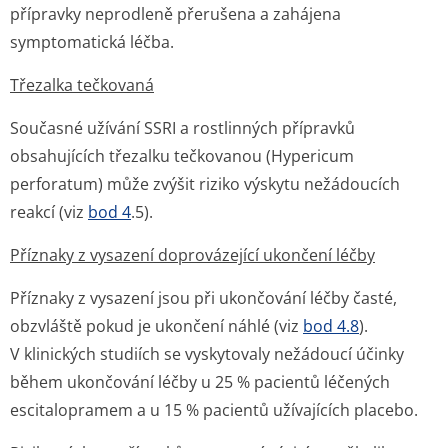
přípravky neprodleně přerušena a zahájena
symptomatická léč­ba.
Třezalka tečkovaná
Současné užívání SSRI a rostlinných přípravků
obsahujících třezalku tečkovanou (
Hypericum
perforatum
) může zvýšit riziko výskytu nežádoucích
reakcí (viz
bod 4
.5).
Příznaky z vysazení doprovázející ukončení léčby
Příznaky z vysazení jsou při ukončování léčby časté,
obzvláště pokud je ukončení náhlé (viz
bod 4.8
).
V klinických studiích se vyskytovaly nežádoucí účinky
během ukončování léčby u 25 % pacientů léčených
escitalopramem a u 15 % pacientů užívajících placebo.