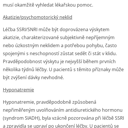
musí okamžitě vyhledat lékařskou pomoc.
Akatizie/psycho­motorický neklid
Léčba SSRI/SNRI může být doprovázena výskytem
akatizie, charakterizované subjektivně nepříjemným
nebo úzkostným neklidem a potřebou pohybu, často
spojenými s neschopností zůstat sedět či stát v klidu.
Pravděpodobnost výskytu je nejvyšší během prvních
několika týdnů léčby. U pacientů s těmito příznaky může
být zvýšení dávky nevhodné.
Hyponatremie
Hyponatremie, pravděpodobně způsobená
nepřiměřeným uvolňováním antidiuretického hormonu
(syndrom SIADH), byla vzácně pozorována při léčbě SSRI
a zpravidla se upraví po ukončení léčby. U pacientů se