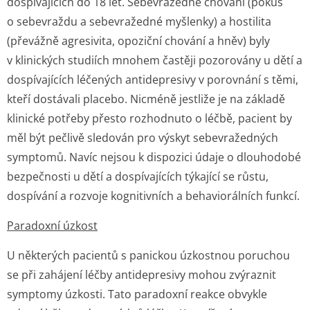
dospívajících do 18 let. Sebevražedné chování (pokus
o sebevraždu a sebevražedné myšlenky) a hostilita
(převážně agresivita, opoziční chování a hněv) byly
v klinických studiích mnohem častěji pozorovány u dětí a
dospívajících léčených antidepresivy v porovnání s těmi,
kteří dostávali placebo. Nicméně jestliže je na základě
klinické potřeby přesto rozhodnuto o léčbě, pacient by
měl být pečlivě sledován pro výskyt sebevražedných
symptomů. Navíc nejsou k dispozici údaje o dlouhodobé
bezpečnosti u dětí a dospívajících týkající se růstu,
dospívání a rozvoje kognitivních a behaviorálních funkcí.
Paradoxní úzkost
U některých pacientů s panickou úzkostnou poruchou
se při zahájení léčby antidepresivy mohou zvýraznit
symptomy úzkosti. Tato paradoxní reakce obvykle