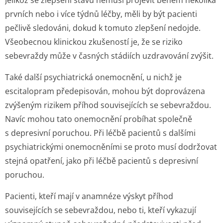
Jelikož se zlepšení stavu nemusí projevit během několika
prvních nebo i více týdnů léčby, měli by být pacienti
pečlivě sledováni, dokud k tomuto zlepšení nedojde.
Všeobecnou klinickou zkušeností je, že se riziko
sebevraždy může v časných stádiích uzdravování zvýšit.
Také další psychiatrická onemocnění, u nichž je
escitalopram předepisován, mohou být doprovázena
zvýšeným rizikem příhod souvisejících se sebevraždou.
Navíc mohou tato onemocnění probíhat společně
s depresivní poruchou. Při léčbě pacientů s dalšími
psychiatrickými onemocněními se proto musí dodržovat
stejná opatření, jako při léčbě pacientů s depresivní
poruchou.
Pacienti, kteří mají v anamnéze výskyt příhod
souvisejících se sebevraždou, nebo ti, kteří vykazují