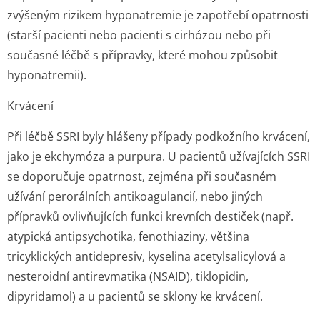
zvýšeným rizikem hyponatremie je zapotřebí opatrnosti
(starší pacienti nebo pacienti s cirhózou nebo při
současné léčbě s přípravky, které mohou způsobit
hyponatremii).
Krvácení
Při léčbě SSRI byly hlášeny případy podkožního krvácení,
jako je ekchymóza a purpura. U pacientů užívajících SSRI
se doporučuje opatrnost, zejména při současném
užívání perorálních antikoagulancií, nebo jiných
přípravků ovlivňujících funkci krevních destiček (např.
atypická antipsychotika, fenothiaziny, většina
tricyklických antidepresiv, kyselina acetylsalicylová a
nesteroidní antirevmatika (NSAID), tiklopidin,
dipyridamol) a u pacientů se sklony ke krvácení.