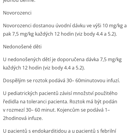
jednou denně.
Novorozenci
Novorozenci dostanou úvodní dávku ve výši 10 mg/kg a
pak 7,5 mg/kg každých 12 hodin (viz body 4.4 a 5.2).
Nedonošené děti
U nedonošených dětí je doporučena dávka 7,5 mg/kg
každých 12 hodin (viz body 4.4 a 5.2).
Dospělým se roztok podává 30– 60minutovou infuzí.
U pediatrických pacientů závisí množství použitého
ředidla na toleranci pacienta. Roztok má být podán
v rozmezí 30– 60 minut. Kojencům se podává 1–
2hodinová infuze.
U pacientů s endokarditidou a u pacientů s febrilní