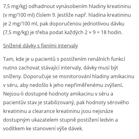
7,5 mg/kg) odhadnout vynásobením hladiny kreatininu
(v mg/100 ml) číslem 9. Jestliže např. hladina kreatininu
je 2 mg/100 ml, pak doporučenou jednotlivou dávku
(7,5 mg/kg) je třeba podat každých 2 × 9 = 18 hodin.
Snížené dávky s fixními intervaly
Tam, kde je u pacientů s postižením renálních funkcí
nutno zachovat stávající intervaly, dávky musí být
sníženy. Doporučuje se monitorování hladiny amikacinu
v séru, aby nedošlo k jeho nepřiměřenému zvýšení
.
Nejsou-li dostupné hodnoty amikacinu v séru a
pacientův stav je stabilizovaný, pak hodnoty sérového
kreatininu a clearance kreatininu jsou nejsnáze
dostupným ukazatelem stupně postižení ledvin a
vodítkem ke stanovení výše dávek.