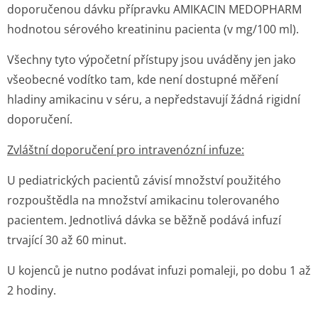
doporučenou dávku přípravku AMIKACIN MEDOPHARM
hodnotou sérového kreatininu pacienta (v mg/100 ml).
Všechny tyto výpočetní přístupy jsou uváděny jen jako
všeobecné vodítko tam, kde není dostupné měření
hladiny amikacinu v séru, a nepředstavují žádná rigidní
doporučení.
Zvláštní doporučení pro intravenózní infuze:
U pediatrických pacientů závisí množství použitého
rozpouštědla na množství amikacinu tolerovaného
pacientem. Jednotlivá dávka se běžně podává infuzí
trvající 30 až 60 minut.
U kojenců je nutno podávat infuzi pomaleji, po dobu 1 až
2 hodiny.