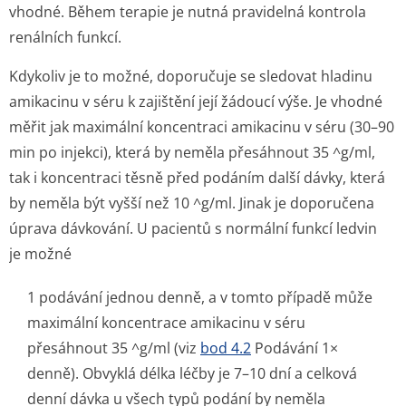
vhodné. Během terapie je nutná pravidelná kontrola
renálních funkcí.
Kdykoliv je to možné, doporučuje se sledovat hladinu
amikacinu v séru k zajištění její žádoucí výše. Je vhodné
měřit jak maximální koncentraci amikacinu v séru (30–90
min po injekci), která by neměla přesáhnout 35 ^g/ml,
tak i koncentraci těsně před podáním další dávky, která
by neměla být vyšší než 10 ^g/ml. Jinak je doporučena
úprava dávkování. U pacientů s normální funkcí ledvin
je možné
1 podávání jednou denně, a v tomto případě může
maximální koncentrace amikacinu v séru
přesáhnout 35 ^g/ml (viz
bod 4.2
Podávání 1×
denně). Obvyklá délka léčby je 7–10 dní a celková
denní dávka u všech typů podání by neměla