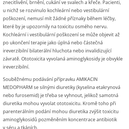
znecitlivění, brnění, cukání ve svalech a křeče. Pacienti,
u nichž se rozvinulo kochleární nebo vestibulární
poškození, nemusí mít žádné příznaky během léčby,
které by je upozornily na toxicitu osmého nervu.
Kochleární i vestibulární poškození se může objevit až
po ukončení terapie jako úplná nebo částečná
ireverzibilní bilaterální hluchota nebo invalidizující
závratě. Ototoxicita vyvolaná aminoglykosidy je obvykle
ireverzibilní.
Souběžnému podávání přípravku AMIKACIN
MEDOPHARM se silnými diuretiky (kyselina etakrynová
nebo furosemid) je třeba se vyhnout, jelikož samotná
diuretika mohou vyvolat ototoxicitu. Kromě toho při
parenterálním podání mohou diuretika zvýšit toxicitu
aminoglykosidů pozměněním koncentrace antibiotik
v séru a tkáních.