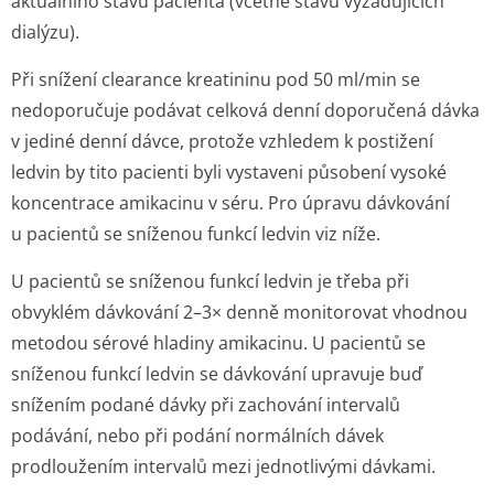
aktuálního stavu pacienta (včetně stavů vyžadujících
dialýzu).
Při snížení clearance kreatininu pod 50 ml/min se
nedoporučuje podávat celková denní doporučená dávka
v jediné denní dávce, protože vzhledem k postižení
ledvin by tito pacienti byli vystaveni působení vysoké
koncentrace amikacinu v séru. Pro úpravu dávkování
u pacientů se sníženou funkcí ledvin viz níže.
U pacientů se sníženou funkcí ledvin je třeba při
obvyklém dávkování 2–3× denně monitorovat vhodnou
metodou sérové hladiny amikacinu. U pacientů se
sníženou funkcí ledvin se dávkování upravuje buď
snížením podané dávky při zachování intervalů
podávání, nebo při podání normálních dávek
prodloužením intervalů mezi jednotlivými dávkami.