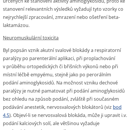
určených ke stanovení aktivity aminoglykosidu, proto ke
stanovení relevantních výsledků vyžadují tyto vzorky co
nejrychlejší zpracování, zmrazení nebo ošetření beta-
laktamázou.
Neuromuskulární toxicita
Byl popsán vznik akutní svalové blokády a respiratorní
paralýzy po parenterální aplikaci, při proplachování
v průběhu ortopedických či břišních výkonů nebo při
místní léčbě empyému, stejně jako po perorálním
podání aminoglykosidů. Na možnost vzniku dechové
paralýzy je nutné pamatovat při podání aminoglykosidů
bez ohledu na způsob podání, zvláště při současném
podávání anestetik, nervosvalových blokátorů (viz
bod
4.5
). Objeví-li se nervosvalová blokáda, může ji upravit i.v.
podání kalciových solí, ale většinou vyžaduje