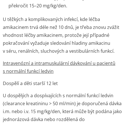
překročit 15–20 mg/kg/den.
U těžkých a komplikovaných infekcí, kde léčba
amikacinem trvá déle než 10 dnů, je třeba znovu zvážit
vhodnost léčby amikacinem, protože její případné
pokračování vyžaduje sledování hladiny amikacinu
v séru, renálních, sluchových a vestibulárních funkcí.
Intravenózní a intramuskulární dávkování u pacientů
s normální funkcí ledvin
Dospělí a děti starší 12 let
U dospělých a dospívajících s normální funkcí ledvin
(clearance kreatininu > 50 ml/min) je doporučená dávka
i.m. nebo i.v. 15 mg/kg/den, která může být podána jako
jednorázová dávka nebo rozdělená do