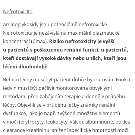
Nefrotoxicita
Aminoglykosidy jsou potenciálně nefrotoxické.
Nefrotoxicita je nezávislá na maximální plazmatické
koncentraci (Cmax).
Riziko nefrotoxicity je vyšší
u pacientů s poškozenou renální funkcí, u pacientů,
kteří dostávají vysoké dávky nebo u těch, kteří jsou
léčeni dlouhodobě.
Během léčby musí být pacient dobře hydratován. Funkce
ledvin musí být pečlivě monitorována obvyklými
metodami před zahájením terapie a denně v průběhu
léčby. Objeví-li se v průběhu léčby známky renální
dysfunkce, jako je např. zvýšené množství elementů
v moči (erytrocyty, leukocyty, válce), albuminurie, pokles
clearance kreatininu, snížení specifické hmotnosti moči,