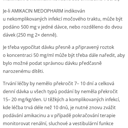
Je-li AMIKACIN MEDOPHARM indikován
u nekomplikovaných infekcí močového traktu, může být
podáno 500 mg v jedné dávce, nebo rozděleno do dvou
dávek (250 mg 2× denně).
Je třeba vypočítat dávku přesně a připravený roztok
o koncentraci 50 mg/ml může být třeba dále naředit, aby
bylo možné podat správnou dávku předčasně
narozenému dítěti.
Trvání léčby by nemělo překročit 7– 10 dní a celková
denní dávka u všech typů podání by neměla překročit
15– 20 mg/kg/den. U těžkých a komplikovaných infekcí,
kde léčba trvá déle než 10 dnů, je nutné znovu zvážit
podávání amikacinu a v případě pokračování terapie
monitorovat renální, sluchové a vestibulární funkce