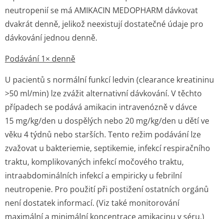
neutropenií se má AMIKACIN MEDOPHARM dávkovat
dvakrát denně, jelikož neexistují dostatečné údaje pro
dávkování jednou denně.
Podávání 1× denně
U pacientů s normální funkcí ledvin (clearance kreatininu
>50 ml/min) lze zvážit alternativní dávkování. V těchto
případech se podává amikacin intravenózně v dávce
15 mg/kg/den u dospělých nebo 20 mg/kg/den u dětí ve
věku 4 týdnů nebo starších. Tento režim podávání lze
zvažovat u bakteriemie, septikemie, infekcí respiračního
traktu, komplikovaných infekcí močového traktu,
intraabdominálních infekcí a empiricky u febrilní
neutropenie. Pro použití při postižení ostatních orgánů
není dostatek informací. (Viz také monitorování
maximální a minimální koncentrace amikacinu v séru.)