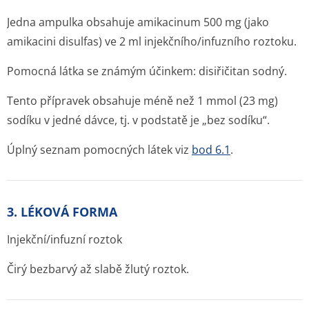
Jedna ampulka obsahuje amikacinum 500 mg (jako
amikacini disulfas) ve 2 ml injekčního/in­fuzního roztoku.
Pomocná látka se známým účinkem: disiřičitan sodný.
Tento přípravek obsahuje méně než 1 mmol (23 mg)
sodíku v jedné dávce, tj. v podstatě je „bez sodíku“.
Úplný seznam pomocných látek viz
bod 6.1
.
3. LÉKOVÁ FORMA
Injekční/infuzní roztok
Čirý bezbarvý až slabě žlutý roztok.