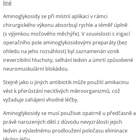
Jiné
Aminoglykosidy se při místní aplikaci v rámci
chirurgického výkonu absorbují rychle a téměř úplně
(s výjimkou močového měchýře). V souvislosti s irigací
operačního pole aminoglykosidovými preparáty (bez
ohledu na jeho rozsáhlost) byl zaznamenán vznik
ireverzibilní hluchoty, selhání ledvin a úmrtí způsobené
neuromuskulární blokádou.
Stejně jako u jiných antibiotik může použití amikacinu
vést k přerůstání necitlivých mikroorganizmů, což
vyžaduje zahájení vhodné léčby.
Aminoglykosidy se musí používat opatrně u předčasně a
právě narozených dětí z důvodu nevyzrálosti jejich
ledvin a výslednému prodloužení poločasu eliminace
těchto léčiv