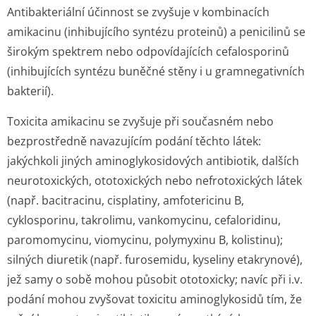
Antibakteriální účinnost se zvyšuje v kombinacích
amikacinu (inhibujícího syntézu proteinů) a penicilinů se
širokým spektrem nebo odpovídajících cefalosporinů
(inhibujících syntézu buněčné stěny i u gramnegativních
bakterií).
Toxicita amikacinu se zvyšuje při současném nebo
bezprostředně navazujícím podání těchto látek:
jakýchkoli jiných aminoglykosidových antibiotik, dalších
neurotoxických, ototoxických nebo nefrotoxických látek
(např. bacitracinu, cisplatiny, amfotericinu B,
cyklosporinu, takrolimu, vankomycinu, cefaloridinu,
paromomycinu, viomycinu, polymyxinu B, kolistinu);
silných diuretik (např. furosemidu, kyseliny etakrynové),
jež samy o sobě mohou působit ototoxicky; navíc při i.v.
podání mohou zvyšovat toxicitu aminoglykosidů tím, že