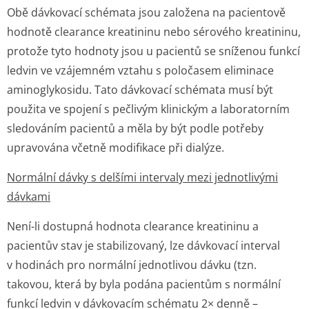
Obě dávkovací schémata jsou založena na pacientově
hodnotě clearance kreatininu nebo sérového kreatininu,
protože tyto hodnoty jsou u pacientů se sníženou funkcí
ledvin ve vzájemném vztahu s poločasem eliminace
aminoglykosidu. Tato dávkovací schémata musí být
použita ve spojení s pečlivým klinickým a laboratorním
sledováním pacientů a měla by být podle potřeby
upravována včetně modifikace při dialýze.
Normální dávky s delšími intervaly mezi jednotlivými
dávkami
Není-li dostupná hodnota clearance kreatininu a
pacientův stav je stabilizovaný, lze dávkovací interval
v hodinách pro normální jednotlivou dávku (tzn.
takovou, která by byla podána pacientům s normální
funkcí ledvin v dávkovacím schématu 2× denně –