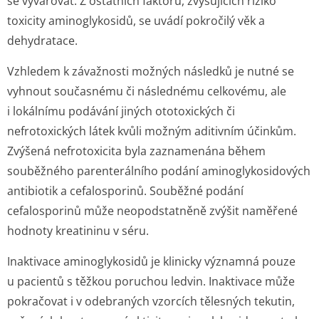
se vyvarovat. Z ostatních faktorů, zvyšujících riziko
toxicity aminoglykosidů, se uvádí pokročilý věk a
dehydratace.
Vzhledem k závažnosti možných následků je nutné se
vyhnout současnému či následnému celkovému, ale
i lokálnímu podávání jiných ototoxických či
nefrotoxických látek kvůli možným aditivním účinkům.
Zvýšená nefrotoxicita byla zaznamenána během
souběžného parenterálního podání aminoglykosidových
antibiotik a cefalosporinů. Souběžné podání
cefalosporinů může neopodstatněně zvýšit naměřené
hodnoty kreatininu v séru.
Inaktivace aminoglykosidů je klinicky významná pouze
u pacientů s těžkou poruchou ledvin. Inaktivace může
pokračovat i v odebraných vzorcích tělesných tekutin,