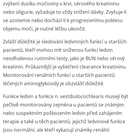
zvýšení dusíku močoviny v krvi, sérového kreatininu
nebo oligurie, vyžaduje to vždy snížení dávky. Zvyšuje-li
se azotemie nebo dochází-li k progresivnímu poklesu
objemu moči, je nutné léčbu ukončit.
Zvlášť důležité je sledování ledvinných funkcí u starších
pacientů, kteří mohou mít sníženou funkci ledvin
neodhalenou rutinními testy, jako je BUN nebo sérový
kreatinin. Průkaznější je vyšetření clearance kreatininu.
Monitorování renálních funkcí u starších pacientů
léčených aminoglykosidy je obzvlášť důležité.
Funkce ledvin a funkce n. vestibulocochlearis musejí být
pečlivě monitorovány zejména u pacientů se známým
nebo suspektním poškozením ledvin před zahájením
terapie a také u těch pacientů, jejichž ledvinové funkce
jsou normální, ale kteří vykazují známky renální