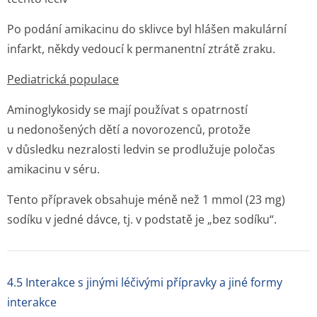
Po podání amikacinu do sklivce byl hlášen makulární
infarkt, někdy vedoucí k permanentní ztrátě zraku.
Pediatrická populace
Aminoglykosidy se mají používat s opatrností
u nedonošených dětí a novorozenců, protože
v důsledku nezralosti ledvin se prodlužuje poločas
amikacinu v séru.
Tento přípravek obsahuje méně než 1 mmol (23 mg)
sodíku v jedné dávce, tj. v podstatě je „bez sodíku“.
4.5 Interakce s jinými léčivými přípravky a jiné formy
interakce