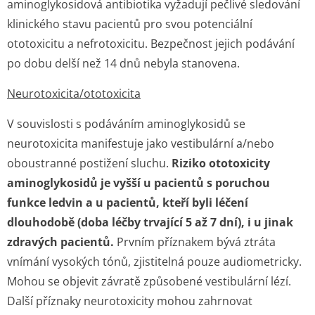
aminoglykosidová antibiotika vyžadují pečlivé sledování
klinického stavu pacientů pro svou potenciální
ototoxicitu a nefrotoxicitu. Bezpečnost jejich podávání
po dobu delší než 14 dnů nebyla stanovena.
Neurotoxicita/o­totoxicita
V souvislosti s podáváním aminoglykosidů se
neurotoxicita manifestuje jako vestibulární a/nebo
oboustranné postižení sluchu.
Riziko ototoxicity
aminoglykosidů je vyšší u pacientů s poruchou
funkce ledvin a u pacientů, kteří byli léčení
dlouhodobě (doba léčby trvající 5 až 7 dní), i u jinak
zdravých pacientů.
Prvním příznakem bývá ztráta
vnímání vysokých tónů, zjistitelná pouze audiometricky.
Mohou se objevit závratě způsobené vestibulární lézí.
Další příznaky neurotoxicity mohou zahrnovat