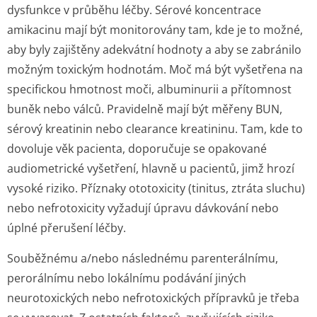
dysfunkce v průběhu léčby. Sérové koncentrace
amikacinu mají být monitorovány tam, kde je to možné,
aby byly zajištěny adekvátní hodnoty a aby se zabránilo
možným toxickým hodnotám. Moč má být vyšetřena na
specifickou hmotnost moči, albuminurii a přítomnost
buněk nebo válců. Pravidelně mají být měřeny BUN,
sérový kreatinin nebo clearance kreatininu. Tam, kde to
dovoluje věk pacienta, doporučuje se opakované
audiometrické vyšetření, hlavně u pacientů, jimž hrozí
vysoké riziko. Příznaky ototoxicity (tinitus, ztráta sluchu)
nebo nefrotoxicity vyžadují úpravu dávkování nebo
úplné přerušení léčby.
Souběžnému a/nebo následnému parenterálnímu,
perorálnímu nebo lokálnímu podávání jiných
neurotoxických nebo nefrotoxických přípravků je třeba