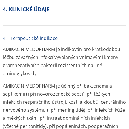
4. KLINICKÉ ÚDAJE
4.1 Terapeutické indikace
AMIKACIN MEDOPHARM je indikován pro krátkodobou
léčbu závažných infekcí vyvolaných vnímavými kmeny
gramnegativních bakterií rezistentních na jiné
aminoglykosidy.
AMIKACIN MEDOPHARM je účinný při bakteriemii a
septikemii (i při novorozenecké sepsi), při těžkých
infekcích respiračního ústrojí, kostí a kloubů, centrálního
nervového systému (i při meningitidě), při infekcích kůže
a měkkých tkání, při intraabdominálních infekcích
(včetně peritonitidy), při popáleninách, pooperačních