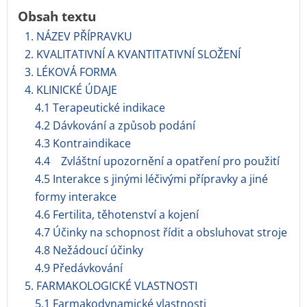
Obsah textu
1. NÁZEV PŘÍPRAVKU
2. KVALITATIVNÍ A KVANTITATIVNÍ SLOŽENÍ
3. LÉKOVÁ FORMA
4. KLINICKÉ ÚDAJE
4.1 Terapeutické indikace
4.2 Dávkování a způsob podání
4.3 Kontraindikace
4.4 Zvláštní upozornění a opatření pro použití
4.5 Interakce s jinými léčivými přípravky a jiné
formy interakce
4.6 Fertilita, těhotenství a kojení
4.7 Účinky na schopnost řídit a obsluhovat stroje
4.8 Nežádoucí účinky
4.9 Předávkování
5. FARMAKOLOGICKÉ VLASTNOSTI
5.1 Farmakodynamické vlastnosti