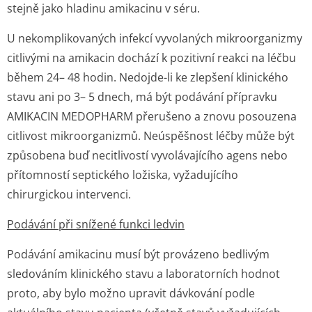
stejně jako hladinu amikacinu v séru.
U nekomplikovaných infekcí vyvolaných mikroorganizmy
citlivými na amikacin dochází k pozitivní reakci na léčbu
během 24– 48 hodin. Nedojde-li ke zlepšení klinického
stavu ani po 3– 5 dnech, má být podávání přípravku
AMIKACIN MEDOPHARM přerušeno a znovu posouzena
citlivost mikroorganizmů. Neúspěšnost léčby může být
způsobena buď necitlivostí vyvolávajícího agens nebo
přítomností septického ložiska, vyžadujícího
chirurgickou intervenci.
Podávání při snížené funkci ledvin
Podávání amikacinu musí být provázeno bedlivým
sledováním klinického stavu a laboratorních hodnot
proto, aby bylo možno upravit dávkování podle