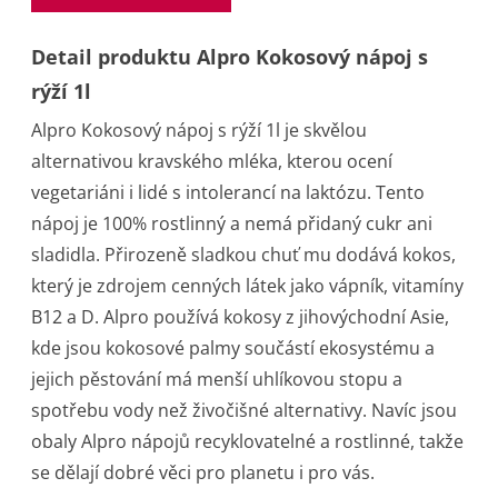
Detail produktu Alpro Kokosový nápoj s
rýží 1l
Alpro Kokosový nápoj s rýží 1l je skvělou
alternativou kravského mléka, kterou ocení
vegetariáni i lidé s intolerancí na laktózu. Tento
nápoj je 100% rostlinný a nemá přidaný cukr ani
sladidla. Přirozeně sladkou chuť mu dodává kokos,
který je zdrojem cenných látek jako vápník, vitamíny
B12 a D. Alpro používá kokosy z jihovýchodní Asie,
kde jsou kokosové palmy součástí ekosystému a
jejich pěstování má menší uhlíkovou stopu a
spotřebu vody než živočišné alternativy. Navíc jsou
obaly Alpro nápojů recyklovatelné a rostlinné, takže
se dělají dobré věci pro planetu i pro vás.