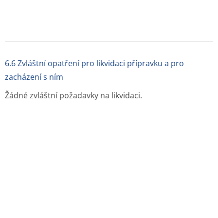
telefon: +49 521 8808–05, fax: +49 521 8808–334
e-mail:
8. REGISTRAČNÍ ČÍSLO
46/151/94-C
9. DATUM PRVNÍ REGISTRACE/PRODLOUŽENÍ
REGISTRACE
Datum první registrace: 23.02.1994
Datum posledního prodloužení registrace: 05.05.2010