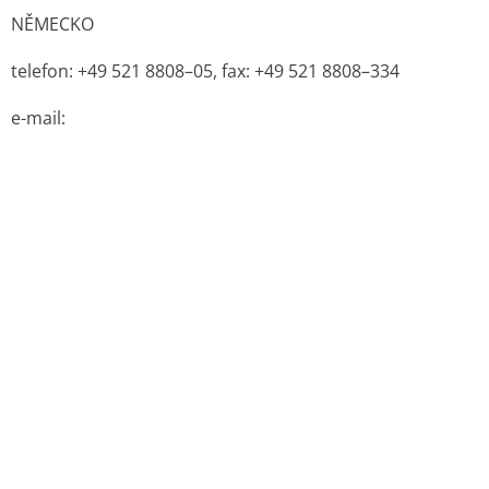
Zdroje:
Originál PDF (sukl.cz)
Lék je zařazen v ATC stromu:
D Dermatologika
D07 Kortikosteroidy, dermatologické přípravky
D07X Kortikosteroidy, jiné kombinace
D07XA Kortikosteroidy, slabě účinné, jiné
kombinace
D07XA02 PREDNISOLON