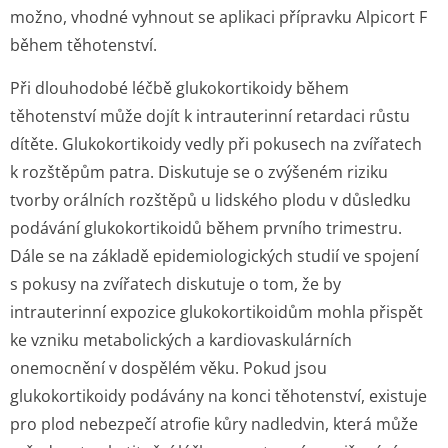
možno, vhodné vyhnout se aplikaci přípravku Alpicort F
během těhotenství.
Při dlouhodobé léčbě glukokortikoidy během
těhotenství může dojít k intrauterinní retardaci růstu
dítěte. Glukokortikoidy vedly při pokusech na zvířatech
k rozštěpům patra. Diskutuje se o zvýšeném riziku
tvorby orálních rozštěpů u lidského plodu v důsledku
podávání glukokortikoidů během prvního trimestru.
Dále se na základě epidemiologických studií ve spojení
s pokusy na zvířatech diskutuje o tom, že by
intrauterinní expozice glukokortikoidům mohla přispět
ke vzniku metabolických a kardiovaskulárních
onemocnění v dospělém věku. Pokud jsou
glukokortikoidy podávány na konci těhotenství, existuje
pro plod nebezpečí atrofie kůry nadledvin, která může