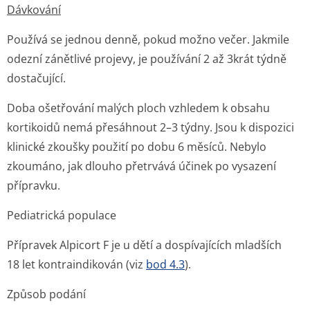
Dávkování
Používá se jednou denně, pokud možno večer. Jakmile
odezní zánětlivé projevy, je používání 2 až 3krát týdně
dostačující.
Doba ošetřování malých ploch vzhledem k obsahu
kortikoidů nemá přesáhnout 2–3 týdny. Jsou k dispozici
klinické zkoušky použití po dobu 6 měsíců. Nebylo
zkoumáno, jak dlouho přetrvává účinek po vysazení
přípravku.
Pediatrická populace
Přípravek Alpicort F je u dětí a dospívajících mladších
18 let kontraindikován (viz
bod 4.3
).
Způsob podání