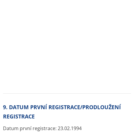
Účinné látky
ATC skupiny
Pravidla a podmínky používání
Zásady ochrany osobních údajů
Kontakt
Blog
Tuková bulka pod kůží
Příčiny a léčba průjmu
Nitroděložní tělísko – cena, spolehlivost, rizika, hormony
Jarní detox těla i mysli
Bolest břicha
Czech Republic nonstop-lekarna.cz