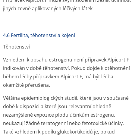
Přípravek Alpicort F může svým složením zesílit účinnost
jiných zevně aplikovaných léčivých látek.
4.6 Fertilita, těhotenství a kojení
Těhotenství
Vzhledem k obsahu estrogenu není přípravek Alpicort F
indikován v době těhotenství. Pokud dojde k otěhotnění
během léčby přípravkem Alpicort F, má být léčba
okamžitě přerušena.
Většina epidemiologických studií, které jsou v současné
době k dispozici a které jsou relevantní ohledně
nezamýšlené expozice plodu účinkům estrogenu,
neukazují žádné teratogenní nebo fetotoxické účinky.
Také vzhledem k podílu glukokortikoidů je, pokud