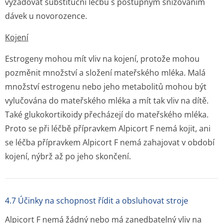
vyžadovat substituční léčbu s postupným snižováním
dávek u novorozence.
Kojení
Estrogeny mohou mít vliv na kojení, protože mohou
pozměnit množství a složení mateřského mléka. Malá
množství estrogenu nebo jeho metabolitů mohou být
vylučována do mateřského mléka a mít tak vliv na dítě.
Také glukokortikoidy přecházejí do mateřského mléka.
Proto se při léčbě přípravkem Alpicort F nemá kojit, ani
se léčba přípravkem Alpicort F nemá zahajovat v období
kojení, nýbrž až po jeho skončení.
4.7 Účinky na schopnost řídit a obsluhovat stroje
Alpicort F nemá žádný nebo má zanedbatelný vliv na