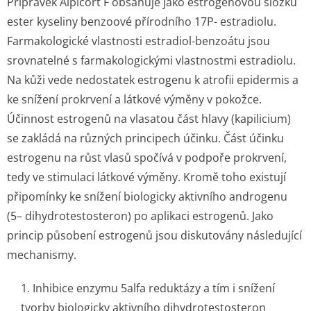
Přípravek Alpicort F obsahuje jako estrogenovou složku
ester kyseliny benzoové přírodního 17P- estradiolu.
Farmakologické vlastnosti estradiol-benzoátu jsou
srovnatelné s farmakologickými vlastnostmi estradiolu.
Na kůži vede nedostatek estrogenu k atrofii epidermis a
ke snížení prokrvení a látkové výměny v pokožce.
Účinnost estrogenů na vlasatou část hlavy (kapilicium)
se zakládá na různých principech účinku. Část účinku
estrogenu na růst vlasů spočívá v podpoře prokrvení,
tedy ve stimulaci látkové výměny. Kromě toho existují
připomínky ke snížení biologicky aktivního androgenu
(5– dihydrotestosteron) po aplikaci estrogenů. Jako
princip působení estrogenů jsou diskutovány následující
mechanismy.
1. Inhibice enzymu 5alfa reduktázy a tím i snížení
tvorby biologicky aktivního dihydrotestosteron