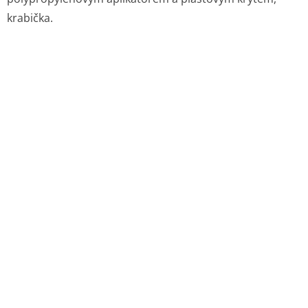
krabička.
6.6 Zvláštní opatření pro likvidaci přípravku a pro
zacházení s ním
Žádné zvláštní požadavky na likvidaci.
7. DRŽITEL ROZHODNUTÍ O REGISTRACI
Dr. August Wolff GmbH & Co. KG Arzneimittel
Sudbrackstrasse 56
33611 Bielefeld
NĚMECKO