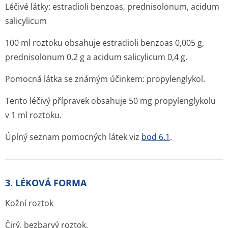
Léčivé látky:
estradioli benzoas, prednisolonum, acidum
salicylicum
100 ml roztoku obsahuje estradioli benzoas 0,005 g,
prednisolonum 0,2 g a acidum salicylicum 0,4 g.
Pomocná látka se známým účinkem: propylenglykol.
Tento léčivý přípravek obsahuje 50 mg propylenglykolu
v 1 ml roztoku.
Úplný seznam pomocných látek viz
bod 6.1
.
3. LÉKOVÁ FORMA
Kožní roztok
Čirý, bezbarvý roztok.