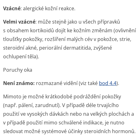
Vzácné
: alergické kožní reakce.
Velmi vzácné
: může stejně jako u všech přípravků
s obsahem kortikoidů dojít ke kožním změnám (ovlivnění
tloušťky pokožky, rozšíření malých cév v pokožce, strie,
steroidní akné, periorální dermatitida, zvýšené
ochlupení těla).
Poruchy oka
Není známo:
rozmazané vidění (viz také
bod 4.4
).
Mimoto je možné krátkodobé podráždění pokožky
(např. pálení, zarudnutí). V případě déle trvajícího
použití ve vysokých dávkách nebo na velkých plochách a
v případě použití mimo schválené indikace, je nutno
sledovat možné systémové účinky steroidních hormonů.