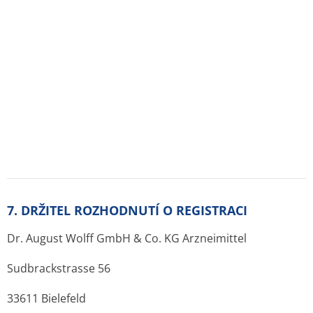
Další informace o léčivu ALPICORT F
Jak se ALPICORT F podává:
kožní podání - kožní
roztok
Výdej léku:
na lékařský předpis
Balení:
Lahev
Velikost balení:
1X100ML
Držitel rozhodnutí o registraci daného léku v
České republice
:
Dr. August Wolff GmbH & Co. KG Arzneimittel,
Bielefeld
E-mail: medac@medac.cz
Telefon: +420 541 240 837