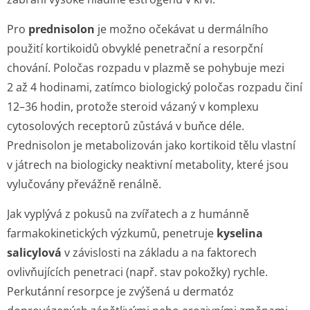
Pro
prednisolon
je možno očekávat u dermálního
použití kortikoidů obvyklé penetrační a resorpční
chování. Poločas rozpadu v plazmě se pohybuje mezi
2 až 4 hodinami, zatímco biologický poločas rozpadu činí
12–36 hodin, protože steroid vázaný v komplexu
cytosolových receptorů zůstává v buňce déle.
Prednisolon je metabolizován jako kortikoid tělu vlastní
v játrech na biologicky neaktivní metabolity, které jsou
vylučovány převážně renálně.
Jak vyplývá z pokusů na zvířatech a z humánně
farmakokinetických výzkumů, penetruje
kyselina
salicylová
v závislosti na základu a na faktorech
ovlivňujících penetraci (např. stav pokožky) rychle.
Perkutánní resorpce je zvýšená u dermatóz