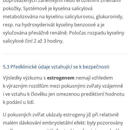
doprovázených zánětlivými nebo erozivními změnami
pokožky. Systémově je kyselina salicylová
metabolizována na kyselinu salicylurovou, glukuronidy,
resp. na hydroxyderivát kyseliny benzoové a je
vylučována převážně renálně. Poločas rozpadu kyseliny
salicylové činí 2 až 3 hodiny.
5.3 Předklinické údaje vztahující se k bezpečnosti
Výsledky výzkumu s
estrogenem
nemají vzhledem
k výrazným rozdílům mezi pokusnými zvířaty vzájemně
i ve vztahu k člověku jen omezenou prediktivní hodnotu
k podání u lidí.
U pokusných zvířat ukázaly estrogeny již při relativně
malém dávkování embryoletální efekt: byly pozorovány