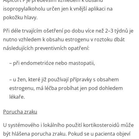
Alpicort F je především vzhledem k obsahu
isopropylalkoholu určen jen k vnější aplikaci na
pokožku hlavy.
Při déle trvajícím ošetření po dobu více než 2–3 týdnů je
nutno vzhledem k obsahu estrogenu v roztoku dbát
následujících preventivních opatření:
– při endometrióze nebo mastopatii,
– u žen, které již používají přípravky s obsahem
estrogenu, má léčba probíhat jen pod dohledem
lékaře.
Porucha zraku
U systémového i lokálního použití kortikosteroidů může
být hlášena porucha zraku. Pokud se u pacienta objeví