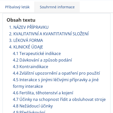
Příbalový leták
Souhrnné informace
Obsah textu
1. NÁZEV PŘÍPRAVKU
2. KVALITATIVNÍ A KVANTITATIVNÍ SLOŽENÍ
3. LÉKOVÁ FORMA
4. KLINICKÉ ÚDAJE
4.1 Terapeutické indikace
4.2 Dávkování a způsob podání
4.3 Kontraindikace
4.4 Zvláštní upozornění a opatření pro použití
4.5 Interakce s jinými léčivými přípravky a jiné
formy interakce
4.6 Fertilita, těhotenství a kojení
4.7 Účinky na schopnost řídit a obsluhovat stroje
4.8 Nežádoucí účinky
4.9 Předávkování