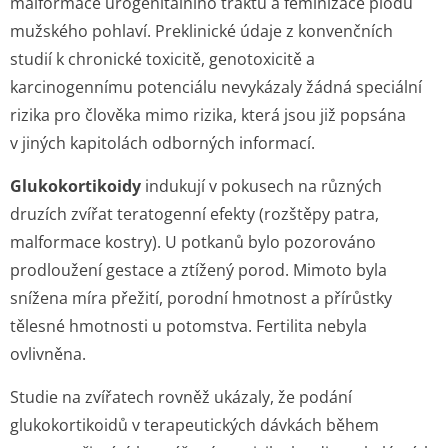
malformace urogenitálního traktu a feminizace plodů
mužského pohlaví. Preklinické údaje z konvenčních
studií k chronické toxicitě, genotoxicitě a
karcinogennímu potenciálu nevykázaly žádná speciální
rizika pro člověka mimo rizika, která jsou již popsána
v jiných kapitolách odborných informací.
Glukokortikoidy
indukují v pokusech na různých
druzích zvířat teratogenní efekty (rozštěpy patra,
malformace kostry). U potkanů bylo pozorováno
prodloužení gestace a ztížený porod. Mimoto byla
snížena míra přežití, porodní hmotnost a přírůstky
tělesné hmotnosti u potomstva. Fertilita nebyla
ovlivněna.
Studie na zvířatech rovněž ukázaly, že podání
glukokortikoidů v terapeutických dávkách během