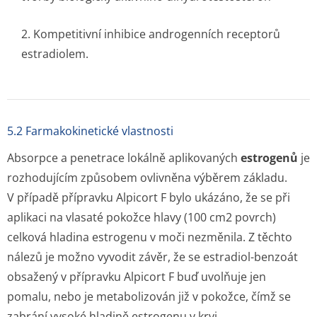
2. Kompetitivní inhibice androgenních receptorů
estradiolem.
5.2 Farmakokinetické vlastnosti
Absorpce a penetrace lokálně aplikovaných
estrogenů
je
rozhodujícím způsobem ovlivněna výběrem základu.
V případě přípravku Alpicort F bylo ukázáno, že se při
aplikaci na vlasaté pokožce hlavy (100 cm2 povrch)
celková hladina estrogenu v moči nezměnila. Z těchto
nálezů je možno vyvodit závěr, že se estradiol-benzoát
obsažený v přípravku Alpicort F buď uvolňuje jen
pomalu, nebo je metabolizován již v pokožce, čímž se
zabrání vysoké hladině estrogenu v krvi.