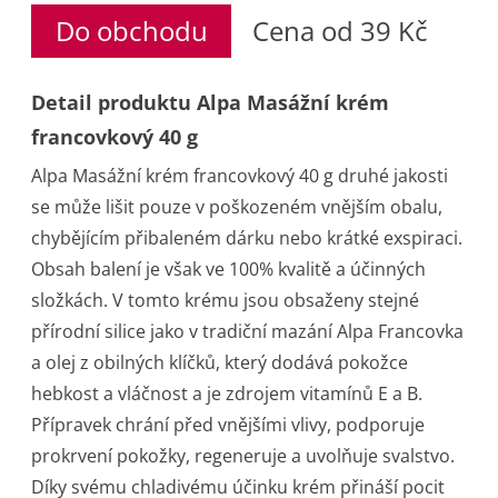
Do obchodu
Cena od 39 Kč
Detail produktu Alpa Masážní krém
francovkový 40 g
Alpa Masážní krém francovkový 40 g druhé jakosti
se může lišit pouze v poškozeném vnějším obalu,
chybějícím přibaleném dárku nebo krátké exspiraci.
Obsah balení je však ve 100% kvalitě a účinných
složkách. V tomto krému jsou obsaženy stejné
přírodní silice jako v tradiční mazání Alpa Francovka
a olej z obilných klíčků, který dodává pokožce
hebkost a vláčnost a je zdrojem vitamínů E a B.
Přípravek chrání před vnějšími vlivy, podporuje
prokrvení pokožky, regeneruje a uvolňuje svalstvo.
Díky svému chladivému účinku krém přináší pocit