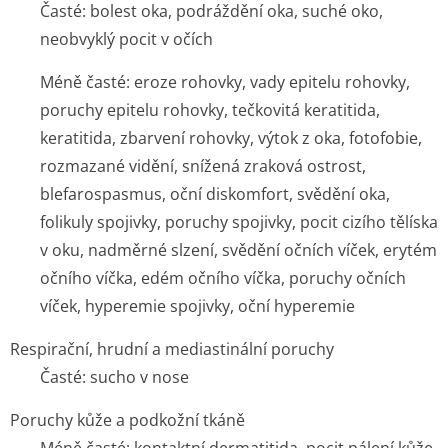
Časté: bolest oka, podráždění oka, suché oko,
neobvyklý pocit v očích
Méně časté: eroze rohovky, vady epitelu rohovky,
poruchy epitelu rohovky, tečkovitá keratitida,
keratitida, zbarvení rohovky, výtok z oka, fotofobie,
rozmazané vidění, snížená zraková ostrost,
blefarospasmus, oční diskomfort, svědění oka,
folikuly spojivky, poruchy spojivky, pocit cizího tělíska
v oku, nadměrné slzení, svědění očních víček, erytém
očního víčka, edém očního víčka, poruchy očních
víček, hyperemie spojivky, oční hyperemie
Respirační, hrudní a mediastinální poruchy
Časté: sucho v nose
Poruchy kůže a podkožní tkáně