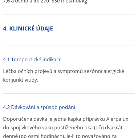
7,6 a osmolalitě 270–330 mosmol/kg.
4. KLINICKÉ ÚDAJE
4.1 Terapeutické indikace
Léčba očních projevů a symptomů sezónní alergické
konjunktivitidy.
4.2 Dávkování a způsob podání
Doporučená dávka je jedna kapka přípravku Alerpalux
do spojivkového vaku postiženého oka (očí) dvakrát
denně (po osmi hodinách). Je-li to považováno za