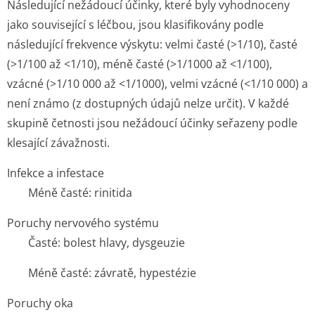
Následující nežádoucí účinky, které byly vyhodnoceny
jako související s léčbou, jsou klasifikovány podle
následující frekvence výskytu: velmi časté (>1/10), časté
(>1/100 až <1/10), méně časté (>1/1000 až <1/100),
vzácné (>1/10 000 až <1/1000), velmi vzácné (<1/10 000) a
není známo (z dostupných údajů nelze určit). V každé
skupině četnosti jsou nežádoucí účinky seřazeny podle
klesající závažnosti.
Infekce a infestace
Méně časté: rinitida
Poruchy nervového systému
Časté: bolest hlavy, dysgeuzie
Méně časté: závratě, hypestézie
Poruchy oka