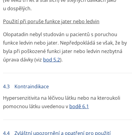
(ve věku tří let a starších) ve stejných dávkách jako
u dospělých.
Použití při poruše funkce jater nebo ledvin
Olopatadin nebyl studován u pacientů s poruchou
funkce ledvin nebo jater. Nepředpokládá se však, že by
byla při poškozené funkci jater nebo ledvin nezbytná
úprava dávky (viz
bod 5.2
).
4.3 Kontraindikace
Hypersenzitivita na léčivou látku nebo na kteroukoli
pomocnou látku uvedenou v
bodě 6.1
4.4 Zvláštní upozornění a opatření pro použití