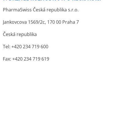
E-mail: czech.info@valeant.com
Zdroje:
Originál PDF (sukl.cz)
Lék je zařazen v ATC stromu:
S Smyslové orgány
S01 Oftalmologika
S01G Dekongesční léčiva a antialergika
S01GX Jiná antialergika
S01GX09 OLOPATADIN