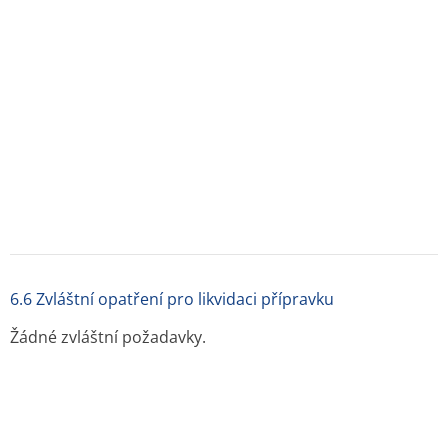
PharmaSwiss Česká republika s.r.o.
Jankovcova 1569/2c, 170 00 Praha 7
Česká republika
Tel: +420 234 719 600
Fax: +420 234 719 619
8. REGISTRAČNÍ ČÍSLO
64/035/14-C
9. DATUM PRVNÍ REGISTRACE/PRODLOUŽENÍ
REGISTRACE