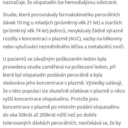
naznačuje, že olopatadin lze hemodialýzou odstranit.
Studie, které porovnávaly farmakokinetiku perorálních
dávek 10 mg u mladých (průměrný věk 21 let) a starších
(průměrný věk 74 let) jedinců, nevykázaly žádné výrazné
rozdíly v koncentraci v plazmě (AUC), vazby na bílkoviny
nebo vylučování nezměněného léčiva a metabolitů močí.
U pacientů se závažným poškozením ledvin byla
provedena studie zaměřená na poškození ledvin, při
které byl olopatadin podáván perorálně a byla
sledována jeho koncentrace v plazmě. Výsledky udávají,
že v této populaci lze skutečně očekávat v plazmě o něco
vyšší koncentrace olopatadinu. Protože jsou
koncentrace v plazmě po místním podání olopatadinu
do oka 50krát až 200krát nižší než po dobře
tolerovaných dávkách perorálních, neočekává se, že by