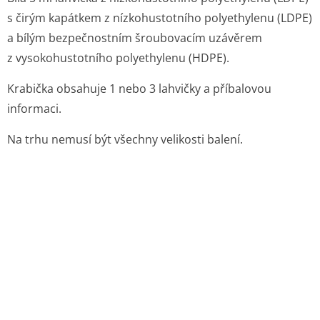
s čirým kapátkem z nízkohustotního polyethylenu (LDPE)
a bílým bezpečnostním šroubovacím uzávěrem
z vysokohustotního polyethylenu (HDPE).
Krabička obsahuje 1 nebo 3 lahvičky a příbalovou
informaci.
Na trhu nemusí být všechny velikosti balení.
6.6 Zvláštní opatření pro likvidaci přípravku
Žádné zvláštní požadavky.
7. DRŽITEL ROZHODNUTÍ O REGISTRACI