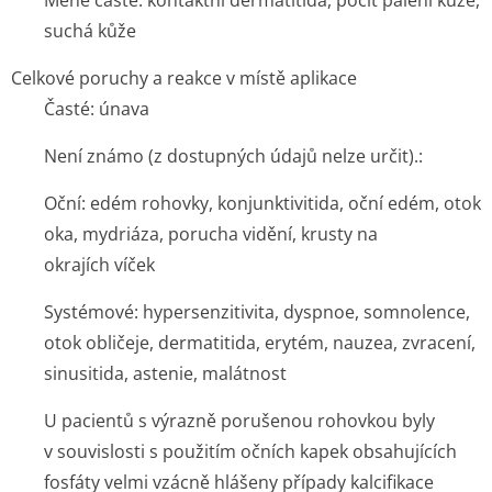
Méně časté: kontaktní dermatitida, pocit pálení kůže,
suchá kůže
Celkové poruchy a reakce v místě aplikace
Časté: únava
Není známo (z dostupných údajů nelze určit).:
Oční: edém rohovky, konjunktivitida, oční edém, otok
oka, mydriáza, porucha vidění, krusty na
okrajích víček
Systémové: hypersenzitivita, dyspnoe, somnolence,
otok obličeje, dermatitida, erytém, nauzea, zvracení,
sinusitida, astenie, malátnost
U pacientů s výrazně porušenou rohovkou byly
v souvislosti s použitím očních kapek obsahujících
fosfáty velmi vzácně hlášeny případy kalcifikace