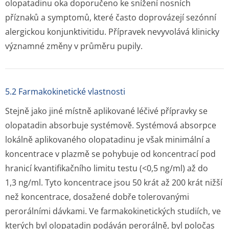
olopatadinu oka doporučeno ke snížení nosních
příznaků a symptomů, které často doprovázejí sezónní
alergickou konjunktivitidu. Přípravek nevyvolává klinicky
významné změny v průměru pupily.
5.2 Farmakokinetické vlastnosti
Stejně jako jiné místně aplikované léčivé přípravky se
olopatadin absorbuje systémově. Systémová absorpce
lokálně aplikovaného olopatadinu je však minimální a
koncentrace v plazmě se pohybuje od koncentrací pod
hranicí kvantifikačního limitu testu (<0,5 ng/ml) až do
1,3 ng/ml. Tyto koncentrace jsou 50 krát až 200 krát nižší
než koncentrace, dosažené dobře tolerovanými
perorálními dávkami. Ve farmakokinetických studiích, ve
kterých byl olopatadin podáván perorálně, byl poločas