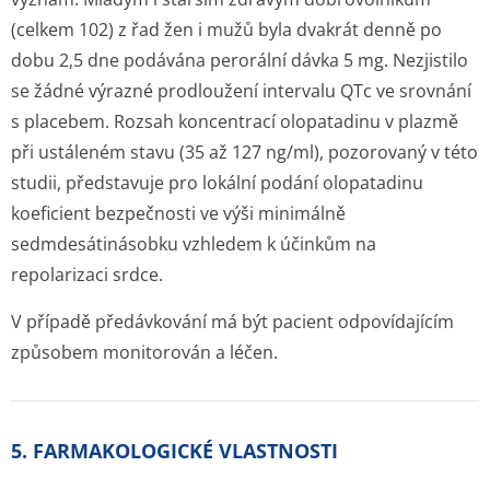
(celkem 102) z řad žen i mužů byla dvakrát denně po
dobu 2,5 dne podávána perorální dávka 5 mg. Nezjistilo
se žádné výrazné prodloužení intervalu QTc ve srovnání
s placebem. Rozsah koncentrací olopatadinu v plazmě
při ustáleném stavu (35 až 127 ng/ml), pozorovaný v této
studii, představuje pro lokální podání olopatadinu
koeficient bezpečnosti ve výši minimálně
sedmdesátinásobku vzhledem k účinkům na
repolarizaci srdce.
V případě předávkování má být pacient odpovídajícím
způsobem monitorován a léčen.
5. FARMAKOLOGICKÉ VLASTNOSTI