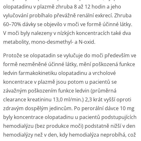
olopatadinu v plazmě zhruba 8 až 12 hodin a jeho
vylučování probíhalo převážně renální exkrecí. Zhruba
60–70% dávky se objevilo v moči ve formě účinné látky.
V moči byly nalezeny v nízkých koncentracích také dva
metabolity, mono-desmethyl- a N-oxid.
Protože se olopatadin se vylučuje do moči především ve
formě nezměněné účinné látky, mění poškozená funkce
ledvin farmakokinetiku olopatadinu a vrcholové
koncentrace v plazmě jsou potom u pacientů se
závažným poškozením funkce ledvin (průměrná
clearance kreatininu 13,0 ml/min.) 2,3 krát vyšší oproti
zdravým dospělým jedincům. Po perorální dávce 10 mg
byly koncentrace olopatadinu u pacientů podstupujících
hemodialýzu (bez produkce moči) podstatně nižší v den
hemodialýzy než v den, kdy hemodialýza neprobíhá, což