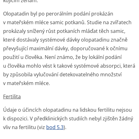
kojícím ženám.
Olopatadin byl po perorálním podání prokázán
v mateřském mléce samic potkanů. Studie na zvířatech
prokázaly snížený růst potkaních mláďat těch samic,
které dostávaly systémové dávky olopatadinu značně
převyšující maximální dávky, doporučované k očnímu
použití u člověka. Není známo, že by lokální podání
u člověka mohlo vést k takové systémové absorpci, která
by způsobila vylučování detekovatelného množství
v mateřském mléce.
Fertilita
Údaje o účincích olopatadinu na lidskou fertilitu nejsou
k dispozici. V předklinických studiích nebyl zjištěn žádný
vliv na fertilitu (viz
bod 5.3
).