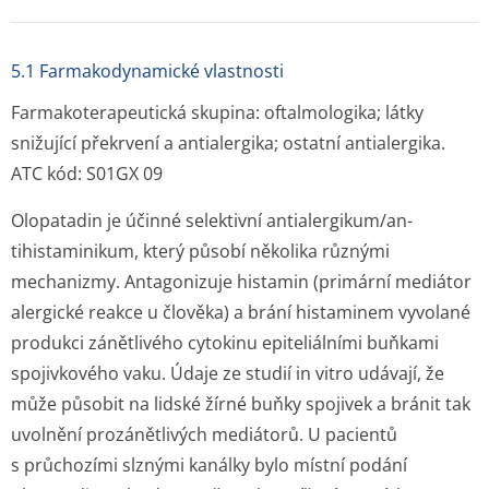
5.1 Farmakodynamické vlastnosti
Farmakoterapeutická skupina: oftalmologika; látky
snižující překrvení a antialergika; ostatní antialergika.
ATC kód: S01GX 09
Olopatadin je účinné selektivní antialergikum/an­
tihistaminikum, který působí několika různými
mechanizmy. Antagonizuje histamin (primární mediátor
alergické reakce u člověka) a brání histaminem vyvolané
produkci zánětlivého cytokinu epiteliálními buňkami
spojivkového vaku. Údaje ze studií
in vitro
udávají, že
může působit na lidské žírné buňky spojivek a bránit tak
uvolnění prozánětlivých mediátorů. U pacientů
s průchozími slznými kanálky bylo místní podání