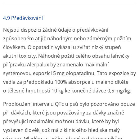
4.9 Předávkování
Nejsou dispozici žádné údaje o předávkování
způsobeném ať již náhodným nebo záměrným požitím
člověkem. Olopatadin vykázal u zvířat nízký stupeň
akutní toxicity. Náhodné požití celého obsahu lahvičky
přípravku Alerpalux by znamenalo maximální
systémovou expozici 5 mg olopatadinu. Tato expozice by
vedla za předpokladu 100% absorpce u malého dítěte
o tělesné hmotnosti 10 kg ke konečné dávce 0,5 mg/kg.
Prodloužení intervalu QTc u psů bylo pozorováno pouze
při dávkách, které jsou považovány za dávky značně
převyšující maximální možnou dávku, které by byl
vystaven člověk, což má z klinického hlediska malý
význam. Mladým i starším zdravým dobrovolníkům